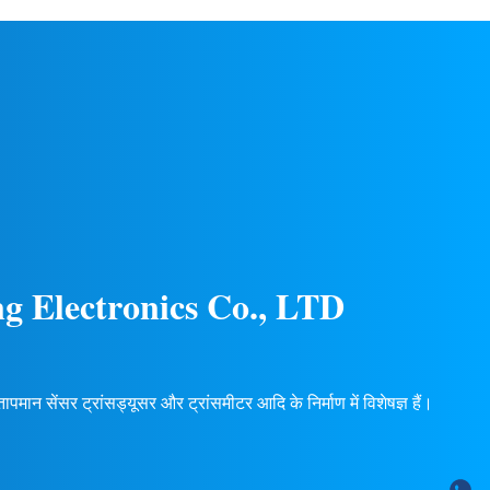
्व सुनिश्चित
एकाधिक आउटपुट सिग्नल (4-20mA, 0-5V, आदि),
पलब्ध हैं.
24 महीने की वारंटी। कस्टम OEM/ODM उपलब्ध
है।
g Electronics Co., LTD
मान सेंसर ट्रांसड्यूसर और ट्रांसमीटर आदि के निर्माण में विशेषज्ञ हैं।