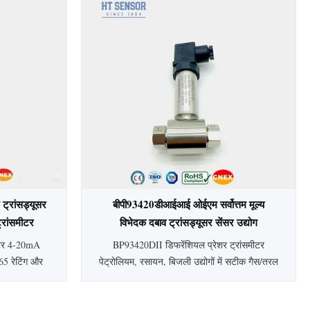
दर्श।
साल की वारंटी, बॉयलर, खनन, शराब बनाने और
बिजली उद्योगों के लिए उपयुक्त।
ट्रांसड्यूसर
बीपी93420डीआईआई ओईएम सर्वोत्तम मूल्य
्रांसमीटर
विभेदक दबाव ट्रांसड्यूसर सेंसर उद्योग
डीआईएफएफ. दबाव ट्रांसमीटर
ीटर 4-20mA
BP93420DII डिफरेंशियल प्रेशर ट्रांसमीटर
5 रेटिंग और
पेट्रोलियम, रसायन, बिजली उद्योगों में सटीक गैस/तरल
स्टील निर्माण
माप के लिए पीज़ोरेसिस्टिव सिलिकॉन सेंसर का उपयोग
ं में गैस/तरल
करता है। स्टेनलेस स्टील निर्माण, स्थिर प्रदर्शन,