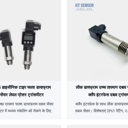
4 हाइजीनिक टाइप फ्लश डायाफ्राम
लीक डायफ्राम उच्च तापमान दबाव 
 सेंसर लेवल प्रेशर ट्रांसमीटर
क्लैंप इंटरफेस दबाव ट्रां
छ प्रकार फ्लश डायाफ्राम दबाव सेंसर
क्लैंप इंटरफ़ेस के साथ लीक डायाफ्रा
ीटर में मध्यम स्केलिंग को रोकने के लिए
दबाव सेंसर। विशेषताएं IP65 रेटिंग,
योगों के लिए 316L डायाफ्राम की सुविधा
SS304 हाउसिंग और अनुकूलन योग्
कता, IP65 सुरक्षा और पूर्ण स्टेनलेस
चिकित्सा, बायोफार्मास्युटिकल और खाद्य