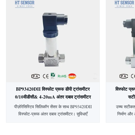
दबाव सेंसर, मुख्य घटक उच्च स्थिरता फैला प्रतिबिंब
स्टील
सिलिकॉन सेंसर तत्व है।सेंसर पैकेज एक 316L
बायोफार्मास्
स्टेनलेस स्टील डायफ्राम से सें...
है। अनुकू
BP93420DII विस्फोट प्रूफ डीपी ट्रांसमीटर
विस्फोट प्
0/10वीडीसी& 4-20mA अंतर दबाव ट्रांसमीटर
सटी
स्तर ट्रांसमीटर
पीज़ोरेसिस्टिव सिलिकॉन सेंसर के साथ BP93420DII
उच्च सटीकता
विस्फोट-प्रूफ अंतर दबाव ट्रांसमीटर। सुविधाएँ
निर्माण और 
0.25-0.5% सटीकता, IP65 सुरक्षा, 304 SS
विस्फोट-प्र
हाउसिंग और 4-20mA/0-10VDC आउटपुट।
सख्त तापमान क्