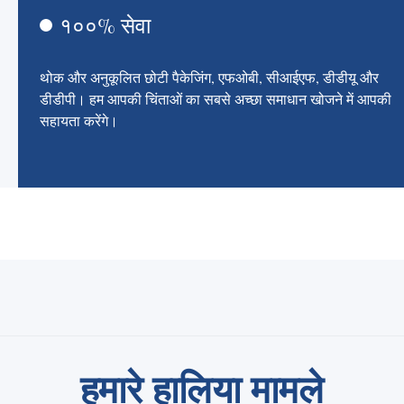
१००% सेवा
थोक और अनुकूलित छोटी पैकेजिंग, एफओबी, सीआईएफ, डीडीयू और
डीडीपी। हम आपकी चिंताओं का सबसे अच्छा समाधान खोजने में आपकी
सहायता करेंगे।
हमारे हालिया मामले