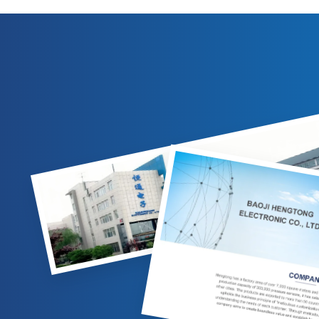
पेट्रोलियम, रसायन, बिजली उद्योगों में गैस/तरल माप
रसायन, बिजल
के लिए उपयुक्त। अनुकूलन योग्य विकल्प उपलब्ध हैं.
कई आउटप