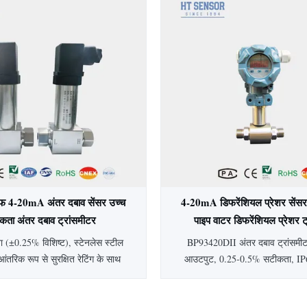
 निर्माण के साथ, यह चिकित्सा,
स्वच्छ अनुप्रयोगों के लिए आ
युटिकल और खाद्य उद्योगों के लिए आदर्श
लन योग्य दबाव प्रकार और आउटपुट
उपलब्ध हैं।
रूफ 4-20mA अंतर दबाव सेंसर उच्च
4-20mA डिफरेंशियल प्रेशर सेंसर 
कता अंतर दबाव ट्रांसमीटर
पाइप वाटर डिफरेंशियल प्रेशर ट
 (±0.25% विशिष्ट), स्टेनलेस स्टील
BP93420DII अंतर दबाव ट्रांसम
आंतरिक रूप से सुरक्षित रेटिंग के साथ
आउटपुट, 0.25-0.5% सटीकता, IP6
ूफ 4-20mA अंतर दबाव सेंसर। इसमें
10kPa-2MPa रेंज के साथ। स्टेनलेस 
षतिपूर्ति, IP65 सुरक्षा और पेट्रोलियम,
पेट्रोलियम, रसायन और बिजली उद्योगो