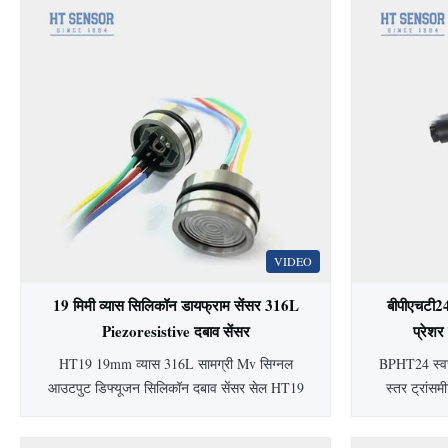
VIDEO
19 मिमी व्यास सिलिकॉन डायफ्राम सेंसर 316L
बीपीएचटी2
Piezoresistive दबाव सेंसर
प्रेशर
HT19 19mm व्यास 316L सामग्री Mv सिग्नल
BPHT24 स्वच्
आउटपुट डिफ्यूजन सिलिकॉन दबाव सेंसर सेल HT19
स्तर ट्रांसम
पीज़ोरेसिस्टिवसिलिकॉनदबाव सेंसर 15 मिमी सिलिकॉन
स्वच्छ अनुप्र
दबाव सेंसर का परिचयः HT19 पिज़ोरेसिटिव सिलिकॉन
है। ±0.5% सटी