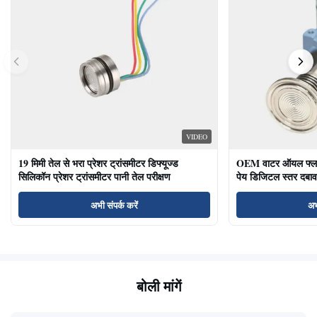
VIDEO
19 मिमी तेल से भरा प्रेशर ट्रांसमीटर डिफ्यूज्ड
OEM वाटर ऑयल फ्लश ड
सिलिकॉन प्रेशर ट्रांसमीटर पानी तेल परीक्षण
पेय डिजिटल स्तर दबाव
अभी संपर्क करें
अभ
बोली मांगें