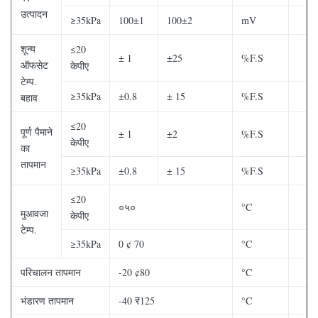
उत्पादन
≥35kPa
100±1
100±2
mV
शून्य
≤20
± 1
±25
%F.S
ऑफसेट
केपीए
टेम्प.
≥35kPa
±0.8
± 15
%F.S
बहाव
≤20
पूर्ण पैमाने
± 1
±2
%F.S
केपीए
का
तापमान
≥35kPa
±0.8
± 15
%F.S
≤20
०५०
°C
मुआवजा
केपीए
टेम्प.
≥35kPa
0 ¢ 70
°C
परिचालन तापमान
-20 ¢80
°C
भंडारण तापमान
-40 ₹125
°C