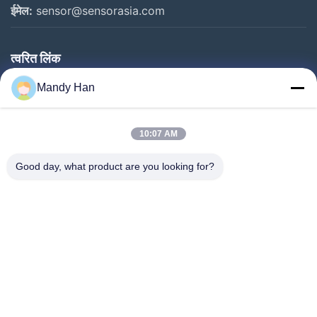
ईमेल:
sensor@sensorasia.com
त्वरित लिंक
घर
Mandy Han
उत्पादों
10:07 AM
वीआर शो
हमारे बारे में
Good day, what product are you looking for?
कारखाना भ्रमण
गुणवत्ता नियंत्रण
संपर्क करें
एक उद्धरण का अनुरोध करें
समाचार