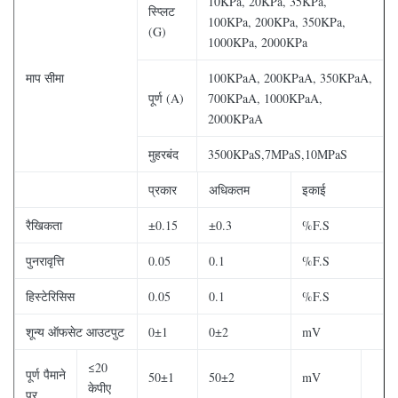
10KPa, 20KPa, 35KPa,
स्प्लिट
100KPa, 200KPa, 350KPa,
(G)
1000KPa, 2000KPa
माप सीमा
100KPaA, 200KPaA, 350KPaA,
पूर्ण (A)
700KPaA, 1000KPaA,
2000KPaA
मुहरबंद
3500KPaS,7MPaS,10MPaS
प्रकार
अधिकतम
इकाई
रैखिकता
±0.15
±0.3
%F.S
पुनरावृत्ति
0.05
0.1
%F.S
हिस्टेरिसिस
0.05
0.1
%F.S
शून्य ऑफसेट आउटपुट
0±1
0±2
mV
≤20
पूर्ण पैमाने
50±1
50±2
mV
केपीए
पर