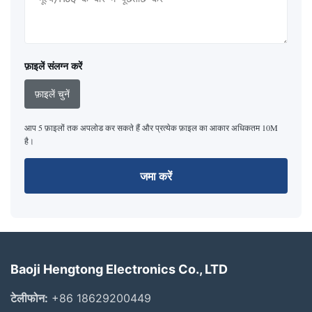
फ़ाइलें संलग्न करें
फ़ाइलें चुनें
आप 5 फ़ाइलों तक अपलोड कर सकते हैं और प्रत्येक फ़ाइल का आकार अधिकतम 10M
है।
जमा करें
Baoji Hengtong Electronics Co., LTD
टेलीफोन:
+86 18629200449