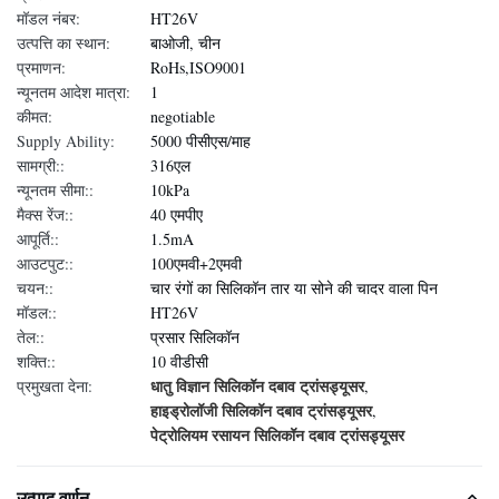
मॉडल नंबर:
HT26V
उत्पत्ति का स्थान:
बाओजी, चीन
प्रमाणन:
RoHs,ISO9001
न्यूनतम आदेश मात्रा:
1
कीमत:
negotiable
Supply Ability:
5000 पीसीएस/माह
सामग्री::
316एल
न्यूनतम सीमा::
10kPa
मैक्स रेंज::
40 एमपीए
आपूर्ति::
1.5mA
आउटपुट::
100एमवी+2एमवी
चयन::
चार रंगों का सिलिकॉन तार या सोने की चादर वाला पिन
मॉडल::
HT26V
तेल::
प्रसार सिलिकॉन
शक्ति::
10 वीडीसी
धातु विज्ञान सिलिकॉन दबाव ट्रांसड्यूसर
प्रमुखता देना:
,
हाइड्रोलॉजी सिलिकॉन दबाव ट्रांसड्यूसर
,
पेट्रोलियम रसायन सिलिकॉन दबाव ट्रांसड्यूसर
उत्पाद वर्णन