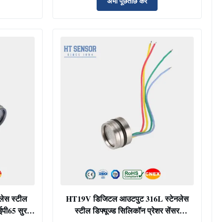
अभी पूछताछ करें
लेस स्टील
HT19V डिजिटल आउटपुट 316L स्टेनलेस
पी65 सुरक्षा
स्टील डिफ्यूज्ड सिलिकॉन प्रेशर सेंसर