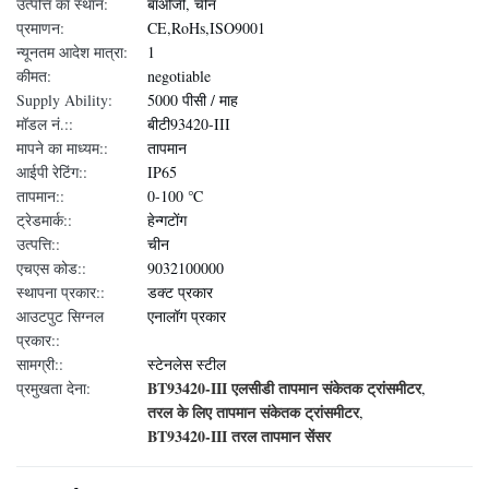
उत्पत्ति का स्थान:
बाओजी, चीन
प्रमाणन:
CE,RoHs,ISO9001
न्यूनतम आदेश मात्रा:
1
कीमत:
negotiable
Supply Ability:
5000 पीसी / माह
मॉडल नं.::
बीटी93420-III
मापने का माध्यम::
तापमान
आईपी रेटिंग::
IP65
तापमान::
0-100 ℃
ट्रेडमार्क::
हेन्गटोंग
उत्पत्ति::
चीन
एचएस कोड::
9032100000
स्थापना प्रकार::
डक्ट प्रकार
आउटपुट सिग्नल
एनालॉग प्रकार
प्रकार::
सामग्री::
स्टेनलेस स्टील
BT93420-III एलसीडी तापमान संकेतक ट्रांसमीटर
प्रमुखता देना:
,
तरल के लिए तापमान संकेतक ट्रांसमीटर
,
BT93420-III तरल तापमान सेंसर