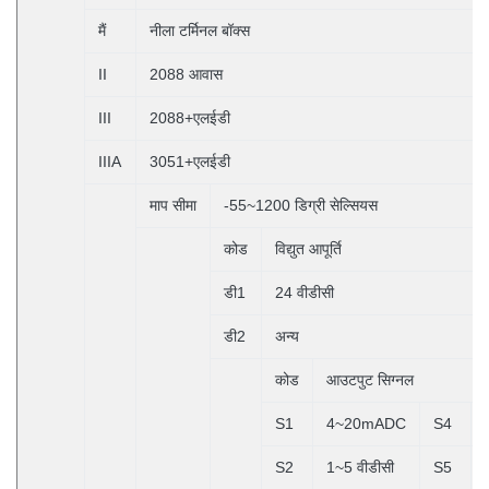
मैं
नीला टर्मिनल बॉक्स
II
2088 आवास
III
2088+एलईडी
IIIA
3051+एलईडी
माप सीमा
-55~1200 डिग्री सेल्सियस
कोड
विद्युत आपूर्ति
डी1
24 वीडीसी
डी2
अन्य
कोड
आउटपुट सिग्नल
S1
4~20mADC
S4
S2
1~5 वीडीसी
S5