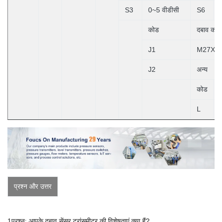
S3
0~5 वीडीसी
S6
कोड
दबाव कने
J1
M27X2 प
J2
अन्य
कोड
L
प्रश्न और उत्तर
1प्रश्न: आपके दबाव सेंसर ट्रांसमीटर की विशेषताएं क्या हैं?