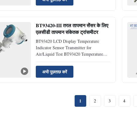
dedicated temperature module, which can
perform linear correction on various types
of thermocouples and resistance ...
BT93420-III तरल तापमान सेंसर के लिए
एलसीडी तापमान संकेतक ट्रांसमीटर
BT93420 LCD Display Temperature
Indicator Sensor Transmitter for
Air/Liquid Test BT93420 Temperature
Indicator Transmitter Introduction:
BT93420 temperature indicator transmitter
अभी पूछताछ करें
,The working principle of the Pt100 is
based on the temperature coefficient of the
platinum resistance, that is, the ...
1
2
3
4