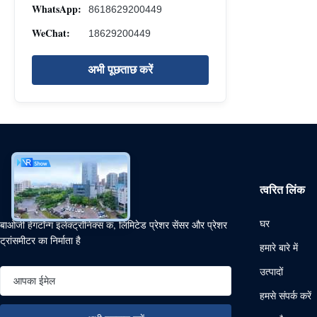
WhatsApp:
8618629200449
WeChat:
18629200449
अभी पूछताछ करें
त्वरित लिंक
घर
बाओजी हेंगटॉन्ग इलेक्ट्रॉनिक्स कं, लिमिटेड प्रेशर सेंसर और प्रेशर
ट्रांसमीटर का निर्माता है
हमारे बारे में
उत्पादों
हमसे संपर्क करें