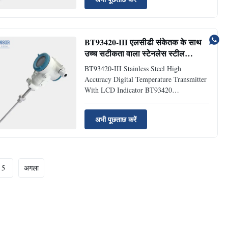
BT93420-I temperature indicator
transmitter adopts a dedicated temperature
module, which can perform linear
correction on ...
BT93420-III एलसीडी संकेतक के साथ
उच्च सटीकता वाला स्टेनलेस स्टील
डिजिटल तापमान ट्रांसमीटर
BT93420-III Stainless Steel High
Accuracy Digital Temperature Transmitter
With LCD Indicator BT93420
Temperature Indicator Transmitter
Introduction of Temperature Indicator
अभी पूछताछ करें
Transmitter: BT93420 temperature
indicator transmitter adopts a dedicated
temperature module, which can perform
linear ...
5
अगला