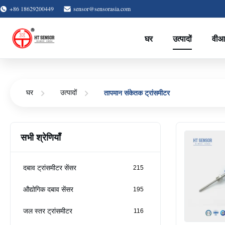
+86 18629200449
sensor@sensorasia.com
घर
उत्पादों
वीआ
तापमान संकेतक ट्रांसमीटर
घर
उत्पादों
सभी श्रेणियाँ
दबाव ट्रांसमीटर सेंसर
215
औद्योगिक दबाव सेंसर
195
जल स्तर ट्रांसमीटर
116