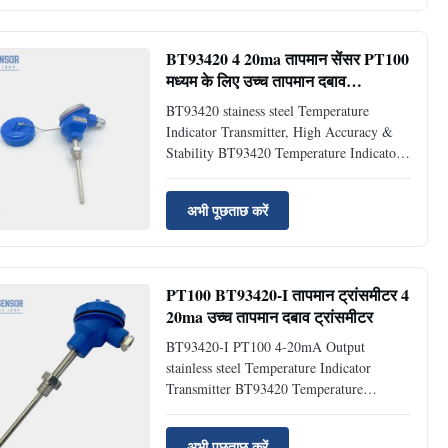
variety of situations requiring temperature
measurement and control, the ...
BT93420 4 20ma तापमान सेंसर PT100
मध्यम के लिए उच्च तापमान दबाव
ट्रांसड्यूसर
BT93420 stainess steel Temperature
Indicator Transmitter, High Accuracy &
Stability BT93420 Temperature Indicator
Transmitter Introduction of temperature
indicator trasmitter: thermistor temperature
अभी पूछताछ करें
sensor is a temperature measurement
device based on the principle of thermistor
resistance. Its ...
PT100 BT93420-I तापमान ट्रांसमीटर 4
20ma उच्च तापमान दबाव ट्रांसमीटर
BT93420-I PT100 4-20mA Output
stainless steel Temperature Indicator
Transmitter BT93420 Temperature
Indicator Transmitter Introduction of
tempertature indicator transmitter:
अभी पूछताछ करें