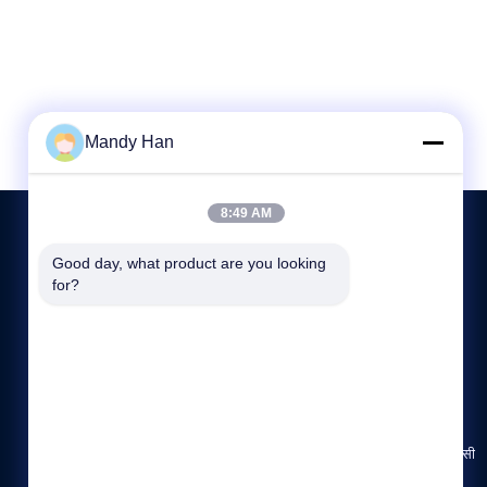
Mandy Han
8:49 AM
Good day, what product are you looking 
for?
हमसे संपर्क करें
+86 18629200449
8:30-17:30
sensor@sensorasia.com
बिल्डिंग 4, नं.195, गाओक्सिन एवेन्यू, वेइबिन जिला, बाओजी शहर, शानक्सी
प्रांत, चीन