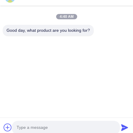
उत्पादों
4:40 AM
वीआर शो
हमारे बारे में
Good day, what product are you looking for?
कारखाना भ्रमण
गुणवत्ता नियंत्रण
संपर्क करें
एक उद्धरण का अनुरोध करें
समाचार
Follow Us
©2023- Baoji Hengtong Electronics Co., LTD. सभी अधिकार सुरक्षित