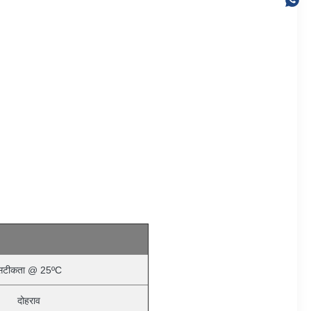
सटीकता @ 25ºC
दोहराव