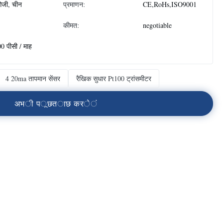
जी, चीन
प्रमाणन:
CE,RoHs,ISO9001
कीमत:
negotiable
0 पीसी / माह
4 20ma तापमान सेंसर
रैखिक सुधार Pt100 ट्रांसमीटर
अ
भ
ी
प
ू
छ
त
ा
छ
क
र
े
ं