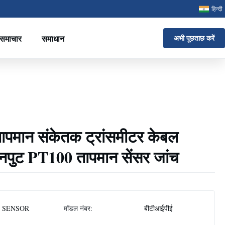
हिन्दी
समाचार
समाधान
अभी पूछताछ करें
पमान संकेतक ट्रांसमीटर केबल
इनपुट PT100 तापमान सेंसर जांच
 SENSOR
मॉडल नंबर:
बीटीआईपीई