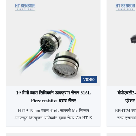
VIDEO
19 मिमी व्यास सिलिकॉन डायफ्राम सेंसर 316L
बीपीएचटी2
Piezoresistive दबाव सेंसर
प्रेशर
HT19 19mm व्यास 316L सामग्री Mv सिग्नल
BPHT24 स्वच्
आउटपुट डिफ्यूजन सिलिकॉन दबाव सेंसर सेल HT19
स्तर ट्रांसम
पीज़ोरेसिस्टिवसिलिकॉनदबाव सेंसर 15 मिमी सिलिकॉन
स्वच्छ अनुप्र
दबाव सेंसर का परिचयः HT19 पिज़ोरेसिटिव सिलिकॉन
है। ±0.5% सटी