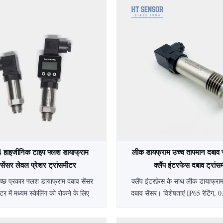
4 हाइजीनिक टाइप फ्लश डायाफ्राम
लीक डायफ्राम उच्च तापमान दबाव 
 सेंसर लेवल प्रेशर ट्रांसमीटर
क्लैंप इंटरफेस दबाव ट्रां
छ प्रकार फ्लश डायाफ्राम दबाव सेंसर
क्लैंप इंटरफ़ेस के साथ लीक डायाफ्रा
ीटर में मध्यम स्केलिंग को रोकने के लिए
दबाव सेंसर। विशेषताएं IP65 रेटिंग,
योगों के लिए 316L डायाफ्राम की सुविधा
SS304 हाउसिंग और अनुकूलन योग्
कता, IP65 सुरक्षा और पूर्ण स्टेनलेस
चिकित्सा, बायोफार्मास्युटिकल और खाद्य