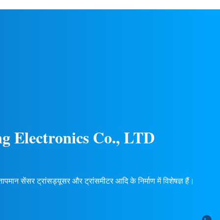
्व सुनिश्चित
एकाधिक आउटपुट सिग्नल (4-20mA, 0-5V, आदि),
पलब्ध हैं.
24 महीने की वारंटी। कस्टम OEM/ODM उपलब्ध
है।
g Electronics Co., LTD
मान सेंसर ट्रांसड्यूसर और ट्रांसमीटर आदि के निर्माण में विशेषज्ञ हैं।