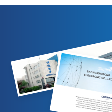
पेट्रोलियम, रसायन, बिजली उद्योगों में गैस/तरल माप
रसायन, बिजल
के लिए उपयुक्त। अनुकूलन योग्य विकल्प उपलब्ध हैं.
कई आउटप