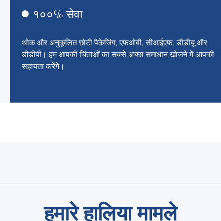
१००% सेवा
थोक और अनुकूलित छोटी पैकेजिंग, एफओबी, सीआईएफ, डीडीयू और
डीडीपी। हम आपकी चिंताओं का सबसे अच्छा समाधान खोजने में आपकी
सहायता करेंगे।
हमारे हालिया मामले