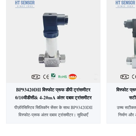
दबाव सेंसर, मुख्य घटक उच्च स्थिरता फैला प्रतिबिंब
स्टील
सिलिकॉन सेंसर तत्व है।सेंसर पैकेज एक 316L
बायोफार्मास्
स्टेनलेस स्टील डायफ्राम से सें...
है। अनुकू
BP93420DII विस्फोट प्रूफ डीपी ट्रांसमीटर
विस्फोट प्
0/10वीडीसी& 4-20mA अंतर दबाव ट्रांसमीटर
सटी
स्तर ट्रांसमीटर
पीज़ोरेसिस्टिव सिलिकॉन सेंसर के साथ BP93420DII
उच्च सटीकता
विस्फोट-प्रूफ अंतर दबाव ट्रांसमीटर। सुविधाएँ
निर्माण और 
0.25-0.5% सटीकता, IP65 सुरक्षा, 304 SS
विस्फोट-प्र
हाउसिंग और 4-20mA/0-10VDC आउटपुट।
सख्त तापमान क्