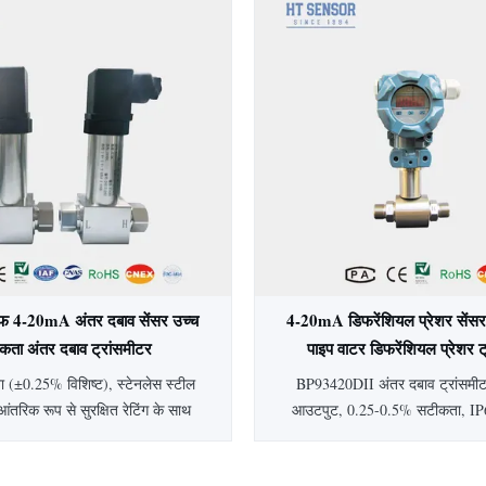
 निर्माण के साथ, यह चिकित्सा,
स्वच्छ अनुप्रयोगों के लिए आ
युटिकल और खाद्य उद्योगों के लिए आदर्श
लन योग्य दबाव प्रकार और आउटपुट
उपलब्ध हैं।
रूफ 4-20mA अंतर दबाव सेंसर उच्च
4-20mA डिफरेंशियल प्रेशर सेंसर 
कता अंतर दबाव ट्रांसमीटर
पाइप वाटर डिफरेंशियल प्रेशर ट
 (±0.25% विशिष्ट), स्टेनलेस स्टील
BP93420DII अंतर दबाव ट्रांसम
आंतरिक रूप से सुरक्षित रेटिंग के साथ
आउटपुट, 0.25-0.5% सटीकता, IP6
ूफ 4-20mA अंतर दबाव सेंसर। इसमें
10kPa-2MPa रेंज के साथ। स्टेनलेस 
षतिपूर्ति, IP65 सुरक्षा और पेट्रोलियम,
पेट्रोलियम, रसायन और बिजली उद्योगो