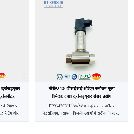
दर्श।
साल की वारंटी, बॉयलर, खनन, शराब बनाने और
बिजली उद्योगों के लिए उपयुक्त।
ट्रांसड्यूसर
बीपी93420डीआईआई ओईएम सर्वोत्तम मूल्य
्रांसमीटर
विभेदक दबाव ट्रांसड्यूसर सेंसर उद्योग
डीआईएफएफ. दबाव ट्रांसमीटर
ीटर 4-20mA
BP93420DII डिफरेंशियल प्रेशर ट्रांसमीटर
5 रेटिंग और
पेट्रोलियम, रसायन, बिजली उद्योगों में सटीक गैस/तरल
स्टील निर्माण
माप के लिए पीज़ोरेसिस्टिव सिलिकॉन सेंसर का उपयोग
ं में गैस/तरल
करता है। स्टेनलेस स्टील निर्माण, स्थिर प्रदर्शन,