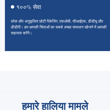
१००% सेवा
थोक और अनुकूलित छोटी पैकेजिंग, एफओबी, सीआईएफ, डीडीयू और
डीडीपी। हम आपकी चिंताओं का सबसे अच्छा समाधान खोजने में आपकी
सहायता करेंगे।
हमारे हालिया मामले