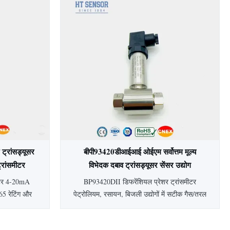
दर्श।
साल की वारंटी, बॉयलर, खनन, शराब बनाने और
बिजली उद्योगों के लिए उपयुक्त।
ट्रांसड्यूसर
बीपी93420डीआईआई ओईएम सर्वोत्तम मूल्य
्रांसमीटर
विभेदक दबाव ट्रांसड्यूसर सेंसर उद्योग
डीआईएफएफ. दबाव ट्रांसमीटर
ीटर 4-20mA
BP93420DII डिफरेंशियल प्रेशर ट्रांसमीटर
5 रेटिंग और
पेट्रोलियम, रसायन, बिजली उद्योगों में सटीक गैस/तरल
स्टील निर्माण
माप के लिए पीज़ोरेसिस्टिव सिलिकॉन सेंसर का उपयोग
ं में गैस/तरल
करता है। स्टेनलेस स्टील निर्माण, स्थिर प्रदर्शन,