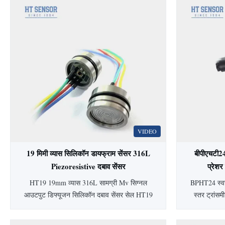
VIDEO
19 मिमी व्यास सिलिकॉन डायफ्राम सेंसर 316L
बीपीएचटी2
Piezoresistive दबाव सेंसर
प्रेशर
HT19 19mm व्यास 316L सामग्री Mv सिग्नल
BPHT24 स्वच्
आउटपुट डिफ्यूजन सिलिकॉन दबाव सेंसर सेल HT19
स्तर ट्रांसम
पीज़ोरेसिस्टिवसिलिकॉनदबाव सेंसर 15 मिमी सिलिकॉन
स्वच्छ अनुप्र
दबाव सेंसर का परिचयः HT19 पिज़ोरेसिटिव सिलिकॉन
है। ±0.5% सटी