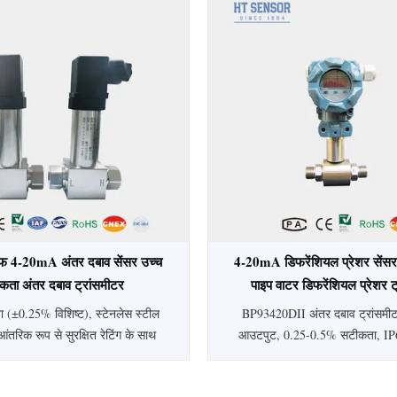
 निर्माण के साथ, यह चिकित्सा,
स्वच्छ अनुप्रयोगों के लिए आ
युटिकल और खाद्य उद्योगों के लिए आदर्श
लन योग्य दबाव प्रकार और आउटपुट
उपलब्ध हैं।
रूफ 4-20mA अंतर दबाव सेंसर उच्च
4-20mA डिफरेंशियल प्रेशर सेंसर 
कता अंतर दबाव ट्रांसमीटर
पाइप वाटर डिफरेंशियल प्रेशर ट
 (±0.25% विशिष्ट), स्टेनलेस स्टील
BP93420DII अंतर दबाव ट्रांसम
आंतरिक रूप से सुरक्षित रेटिंग के साथ
आउटपुट, 0.25-0.5% सटीकता, IP6
ूफ 4-20mA अंतर दबाव सेंसर। इसमें
10kPa-2MPa रेंज के साथ। स्टेनलेस 
षतिपूर्ति, IP65 सुरक्षा और पेट्रोलियम,
पेट्रोलियम, रसायन और बिजली उद्योगो