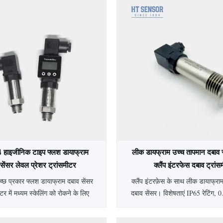
4 हाइजीनिक टाइप फ्लश डायाफ्राम
लीक डायफ्राम उच्च तापमान दबाव 
 सेंसर लेवल प्रेशर ट्रांसमीटर
क्लैंप इंटरफेस दबाव ट्रां
छ प्रकार फ्लश डायाफ्राम दबाव सेंसर
क्लैंप इंटरफ़ेस के साथ लीक डायाफ्रा
ीटर में मध्यम स्केलिंग को रोकने के लिए
दबाव सेंसर। विशेषताएं IP65 रेटिंग,
योगों के लिए 316L डायाफ्राम की सुविधा
SS304 हाउसिंग और अनुकूलन योग्
कता, IP65 सुरक्षा और पूर्ण स्टेनलेस
चिकित्सा, बायोफार्मास्युटिकल और खाद्य