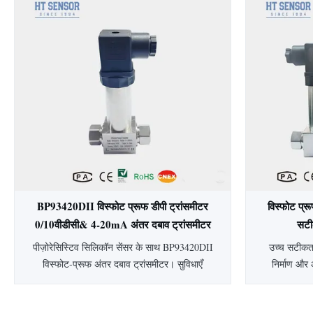
दबाव सेंसर, मुख्य घटक उच्च स्थिरता फैला प्रतिबिंब
स्टील
सिलिकॉन सेंसर तत्व है।सेंसर पैकेज एक 316L
बायोफार्मास्
स्टेनलेस स्टील डायफ्राम से सें...
है। अनुकू
BP93420DII विस्फोट प्रूफ डीपी ट्रांसमीटर
विस्फोट प्
0/10वीडीसी& 4-20mA अंतर दबाव ट्रांसमीटर
सटी
स्तर ट्रांसमीटर
पीज़ोरेसिस्टिव सिलिकॉन सेंसर के साथ BP93420DII
उच्च सटीकता
विस्फोट-प्रूफ अंतर दबाव ट्रांसमीटर। सुविधाएँ
निर्माण और 
0.25-0.5% सटीकता, IP65 सुरक्षा, 304 SS
विस्फोट-प्र
हाउसिंग और 4-20mA/0-10VDC आउटपुट।
सख्त तापमान क्