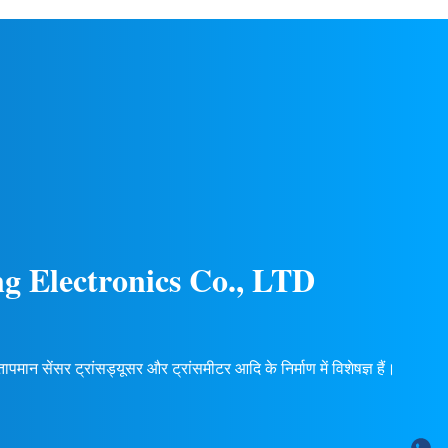
्व सुनिश्चित
एकाधिक आउटपुट सिग्नल (4-20mA, 0-5V, आदि),
पलब्ध हैं.
24 महीने की वारंटी। कस्टम OEM/ODM उपलब्ध
है।
g Electronics Co., LTD
मान सेंसर ट्रांसड्यूसर और ट्रांसमीटर आदि के निर्माण में विशेषज्ञ हैं।