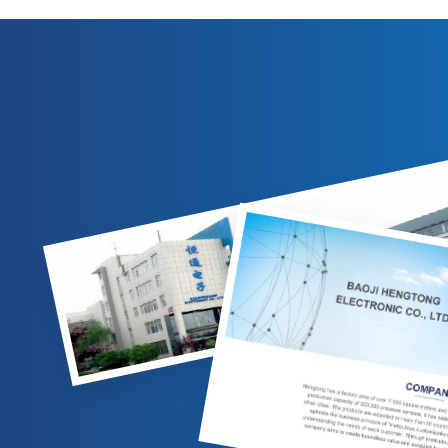
पेट्रोलियम, रसायन, बिजली उद्योगों में गैस/तरल माप
रसायन, बिजल
के लिए उपयुक्त। अनुकूलन योग्य विकल्प उपलब्ध हैं.
कई आउटप