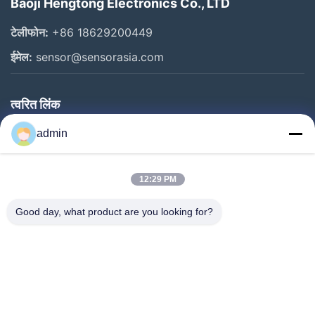
Baoji Hengtong Electronics Co., LTD
टेलीफोन:
+86 18629200449
ईमेल:
sensor@sensorasia.com
त्वरित लिंक
घर
admin
उत्पादों
12:29 PM
वीआर शो
हमारे बारे में
Good day, what product are you looking for?
कारखाना भ्रमण
गुणवत्ता नियंत्रण
संपर्क करें
एक उद्धरण का अनुरोध करें