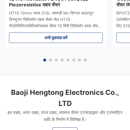
Piezoresistive दबाव सेंसर
सेंसर ले
HT19 19mm व्यास 316L सामग्री Mv सिग्नल आउटपुट
BPHT24 स
डिफ्यूजन सिलिकॉन दबाव सेंसर सेल HT19
ट्रांसमीट
पीज़ोरेसिस्टिवसिलिकॉनदबाव सेंसर 15 मिमी सिलिकॉन दबाव सेंसर
लिए 316
का परिचयः HT19 पिज़ोरेसिटिव सिलिकॉन दबाव सेंसर, मुख्य घटक
सुरक्षा औ
अभी पूछताछ करें
उच्च स्थिरता फैला प्रतिबिंब सिलिकॉन सेंसर तत्व है।सेंसर पैकेज
बायोफार्म
एक 316L स्टेनलेस स्टील डायफ्राम से सें...
योग्य दब
Baoji Hengtong Electronics Co.,
LTD
हम दबाव, अंतर दबाव, तरल दबाव, तापमान सेंसर ट्रांसड्यूसर और ट्रांसमीटर
आदि के निर्माण में विशेषज्ञ हैं।