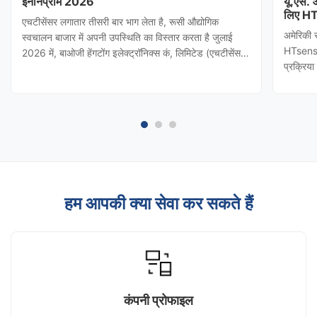
इनोनप्रोम 2026
यू.एस.
लिए HT
एचटीसेंसर लगातार तीसरी बार भाग लेता है, रूसी औद्योगिक
अमेरिकी 
स्वचालन बाजार में अपनी उपस्थिति का विस्तार करता है जुलाई
HTsensor
2026 में, बाओजी हेंगटोंग इलेक्ट्रॉनिक्स कं, लिमिटेड (एचटीसेंसर)
प्रक्रिय
को शांक्सी प्रांतीय वाणिज्य विभाग द्वारा आमंत्रित किया गया
(बाओजी हे
थाINNOPROM 2026दबाव ट्रांसमीटर कि एचटीसेंसर रूस की
नियंत्रण 
सबसे प्रभावशाली ...
किया। टी
हम आपकी क्या सेवा कर सकते हैं
कंपनी प्रोफाइल