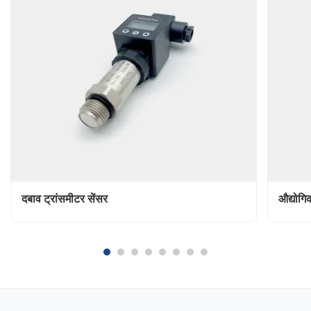
दबाव ट्रांसमीटर सेंसर
औद्योगि