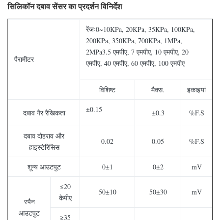
सिलिकॉन दबाव सेंसर का प्रदर्शन विनिर्देश
रेंजः0~10KPa, 20KPa, 35KPa, 100KPa,
200KPa, 350KPa, 700KPa, 1MPa,
2MPa3.5 एमपीए, 7 एमपीए, 10 एमपीए, 20
पैरामीटर
एमपीए, 40 एमपीए, 60 एमपीए, 100 एमपीए
विशिष्ट
मैक्स.
इकाइयां
±0.15
दबाव गैर रैखिकता
±0.3
%F.S
दबाव दोहराव और
0.02
0.05
%F.S
हाइस्टेरिसिस
शून्य आउटपुट
0±1
0±2
mV
≤20
50±10
50±30
mV
केपीए
स्पैन
आउटपुट
≥35