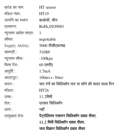
ब्रांड का नाम:
HT sensor
मॉडल नंबर:
HT19
उत्पत्ति का स्थान:
बाओजी, चीन
प्रमाणन:
RoHs,ISO9001
न्यूनतम आदेश मात्रा:
1
कीमत:
negotiable
Supply Ability:
5000 पीसीएस/माह
सामग्री::
316एल
न्यूनतम सीमा::
-100kpa
मैक्स रेंज::
60 एमपीए
आपूर्ति::
1.5mA
आउटपुट::
100mv+-30mv
चयन::
चार रंगों का सिलिकॉन तार या सोने की चादर वाला पिन
मॉडल::
HT26
उच्च::
11.2मिमी
तेल::
प्रसार सिलिकॉन
धागा::
नहीं
पेट्रोलियम रसायन सिलिकॉन दबाव सेंसर
प्रमुखता देना:
,
11.2 मिमी सिलिकॉन दबाव सेंसर
,
जल विज्ञान सिलिकॉन दबाव सेंसर