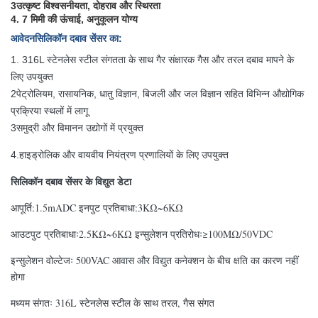
3उत्कृष्ट विश्वसनीयता, दोहराव और स्थिरता
4. 7 मिमी की ऊंचाई, अनुकूलन योग्य
आवेदन
सिलिकॉन दबाव सेंसर का
:
1. 316L स्टेनलेस स्टील संगतता के साथ गैर संक्षारक गैस और तरल दबाव मापने के
लिए उपयुक्त
2पेट्रोलियम, रासायनिक, धातु विज्ञान, बिजली और जल विज्ञान सहित विभिन्न औद्योगिक
प्रक्रिया स्थलों में लागू
3समुद्री और विमानन उद्योगों में प्रयुक्त
हाइड्रोलिक और वायवीय नियंत्रण प्रणालियों के लिए उपयुक्त
4.
सिलिकॉन दबाव सेंसर के विद्युत डेटा
आपूर्ति:1.5mADC इनपुट प्रतिबाधा:3KΩ~6KΩ
आउटपुट प्रतिबाधाः2.5KΩ~6KΩ इन्सुलेशन प्रतिरोधः≥100MΩ/50VDC
इन्सुलेशन वोल्टेजः 500VAC आवास और विद्युत कनेक्शन के बीच क्षति का कारण नहीं
होगा
मध्यम संगतः 316L स्टेनलेस स्टील के साथ तरल, गैस संगत