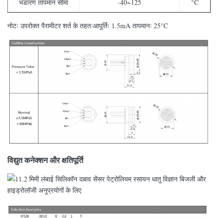
भंडारण तापमान सीमा
-40~125
°C
नोटः उपरोक्त पैरामीटर शर्त के तहतःआपूर्तिः 1.5mA तापमानः 25°C
विद्युत कनेक्शन और क्षतिपूर्ति