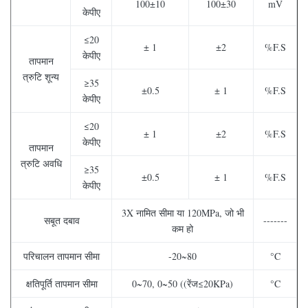
100±10
100±30
mV
केपीए
≤20
± 1
±2
%F.S
केपीए
तापमान
त्रुटि शून्य
≥35
±0.5
± 1
%F.S
केपीए
≤20
± 1
±2
%F.S
केपीए
तापमान
त्रुटि अवधि
≥35
±0.5
± 1
%F.S
केपीए
3X नामित सीमा या 120MPa, जो भी
सबूत दबाव
-------
कम हो
परिचालन तापमान सीमा
-20~80
°C
क्षतिपूर्ति तापमान सीमा
0~70, 0~50 ((रेंज≤20KPa)
°C