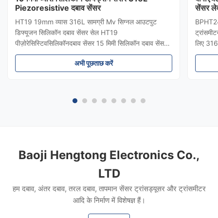
Piezoresistive दबाव सेंसर
सेंसर ले
HT19 19mm व्यास 316L सामग्री Mv सिग्नल आउटपुट
BPHT24 स
डिफ्यूजन सिलिकॉन दबाव सेंसर सेल HT19
ट्रांसमीट
पीज़ोरेसिस्टिवसिलिकॉनदबाव सेंसर 15 मिमी सिलिकॉन दबाव सेंसर
लिए 316
का परिचयः HT19 पिज़ोरेसिटिव सिलिकॉन दबाव सेंसर, मुख्य घटक
सुरक्षा औ
अभी पूछताछ करें
उच्च स्थिरता फैला प्रतिबिंब सिलिकॉन सेंसर तत्व है।सेंसर पैकेज
बायोफार्म
एक 316L स्टेनलेस स्टील डायफ्राम से सें...
योग्य दब
Baoji Hengtong Electronics Co.,
LTD
हम दबाव, अंतर दबाव, तरल दबाव, तापमान सेंसर ट्रांसड्यूसर और ट्रांसमीटर
आदि के निर्माण में विशेषज्ञ हैं।