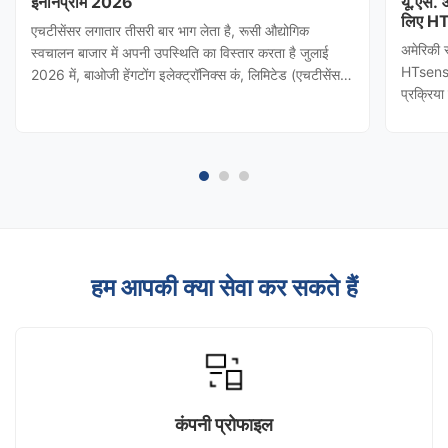
इनोनप्रोम 2026
यू.एस.
लिए HT
एचटीसेंसर लगातार तीसरी बार भाग लेता है, रूसी औद्योगिक
अमेरिकी 
स्वचालन बाजार में अपनी उपस्थिति का विस्तार करता है जुलाई
HTsensor
2026 में, बाओजी हेंगटोंग इलेक्ट्रॉनिक्स कं, लिमिटेड (एचटीसेंसर)
प्रक्रिय
को शांक्सी प्रांतीय वाणिज्य विभाग द्वारा आमंत्रित किया गया
(बाओजी हे
थाINNOPROM 2026दबाव ट्रांसमीटर कि एचटीसेंसर रूस की
नियंत्रण 
सबसे प्रभावशाली ...
किया। टी
हम आपकी क्या सेवा कर सकते हैं
कंपनी प्रोफाइल