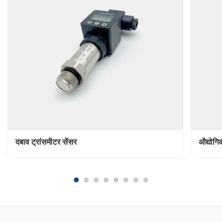
दबाव ट्रांसमीटर सेंसर
औद्योगि