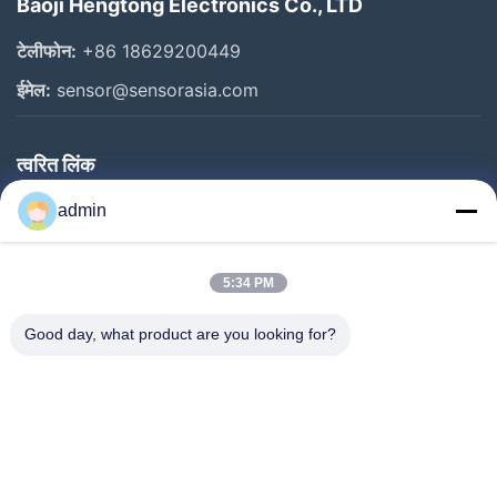
Baoji Hengtong Electronics Co., LTD
टेलीफोन:
+86 18629200449
ईमेल:
sensor@sensorasia.com
त्वरित लिंक
घर
admin
उत्पादों
5:34 PM
वीआर शो
हमारे बारे में
Good day, what product are you looking for?
कारखाना भ्रमण
गुणवत्ता नियंत्रण
संपर्क करें
एक उद्धरण का अनुरोध करें