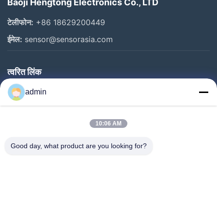
Baoji Hengtong Electronics Co., LTD
टेलीफोन:
+86 18629200449
ईमेल:
sensor@sensorasia.com
त्वरित लिंक
घर
admin
उत्पादों
10:06 AM
वीआर शो
हमारे बारे में
Good day, what product are you looking for?
कारखाना भ्रमण
गुणवत्ता नियंत्रण
संपर्क करें
एक उद्धरण का अनुरोध करें