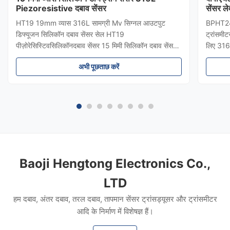
Piezoresistive दबाव सेंसर
सेंसर ले
HT19 19mm व्यास 316L सामग्री Mv सिग्नल आउटपुट
BPHT24 स
डिफ्यूजन सिलिकॉन दबाव सेंसर सेल HT19
ट्रांसमीट
पीज़ोरेसिस्टिवसिलिकॉनदबाव सेंसर 15 मिमी सिलिकॉन दबाव सेंसर
लिए 316
का परिचयः HT19 पिज़ोरेसिटिव सिलिकॉन दबाव सेंसर, मुख्य घटक
सुरक्षा औ
अभी पूछताछ करें
उच्च स्थिरता फैला प्रतिबिंब सिलिकॉन सेंसर तत्व है।सेंसर पैकेज
बायोफार्म
एक 316L स्टेनलेस स्टील डायफ्राम से सें...
योग्य दब
Baoji Hengtong Electronics Co.,
LTD
हम दबाव, अंतर दबाव, तरल दबाव, तापमान सेंसर ट्रांसड्यूसर और ट्रांसमीटर
आदि के निर्माण में विशेषज्ञ हैं।