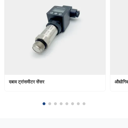
दबाव ट्रांसमीटर सेंसर
औद्योगि