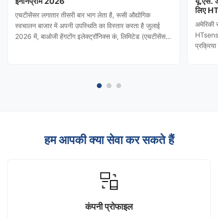
इनोनप्रोम 2026
यू.एस.
लिए HT
एचटीसेंसर लगातार तीसरी बार भाग लेता है, रूसी औद्योगिक
अमेरिकी 
स्वचालन बाजार में अपनी उपस्थिति का विस्तार करता है जुलाई
HTsensor
2026 में, बाओजी हेंगटोंग इलेक्ट्रॉनिक्स कं, लिमिटेड (एचटीसेंसर)
प्रक्रिय
को शांक्सी प्रांतीय वाणिज्य विभाग द्वारा आमंत्रित किया गया
(बाओजी हे
थाINNOPROM 2026दबाव ट्रांसमीटर कि एचटीसेंसर रूस की
नियंत्रण 
सबसे प्रभावशाली ...
किया। टी
हम आपकी क्या सेवा कर सकते हैं
कंपनी प्रोफाइल