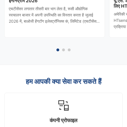
इनोनप्रोम 2026
यू.एस.
लिए HT
एचटीसेंसर लगातार तीसरी बार भाग लेता है, रूसी औद्योगिक
अमेरिकी 
स्वचालन बाजार में अपनी उपस्थिति का विस्तार करता है जुलाई
HTsensor
2026 में, बाओजी हेंगटोंग इलेक्ट्रॉनिक्स कं, लिमिटेड (एचटीसेंसर)
प्रक्रिय
को शांक्सी प्रांतीय वाणिज्य विभाग द्वारा आमंत्रित किया गया
(बाओजी हे
थाINNOPROM 2026दबाव ट्रांसमीटर कि एचटीसेंसर रूस की
नियंत्रण 
सबसे प्रभावशाली ...
किया। टी
हम आपकी क्या सेवा कर सकते हैं
कंपनी प्रोफाइल