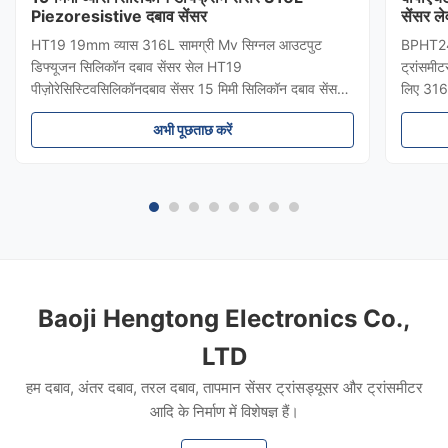
Piezoresistive दबाव सेंसर
सेंसर ले
HT19 19mm व्यास 316L सामग्री Mv सिग्नल आउटपुट
BPHT24 स
डिफ्यूजन सिलिकॉन दबाव सेंसर सेल HT19
ट्रांसमीट
पीज़ोरेसिस्टिवसिलिकॉनदबाव सेंसर 15 मिमी सिलिकॉन दबाव सेंसर
लिए 316
का परिचयः HT19 पिज़ोरेसिटिव सिलिकॉन दबाव सेंसर, मुख्य घटक
सुरक्षा औ
अभी पूछताछ करें
उच्च स्थिरता फैला प्रतिबिंब सिलिकॉन सेंसर तत्व है।सेंसर पैकेज
बायोफार्म
एक 316L स्टेनलेस स्टील डायफ्राम से सें...
योग्य दब
Baoji Hengtong Electronics Co.,
LTD
हम दबाव, अंतर दबाव, तरल दबाव, तापमान सेंसर ट्रांसड्यूसर और ट्रांसमीटर
आदि के निर्माण में विशेषज्ञ हैं।