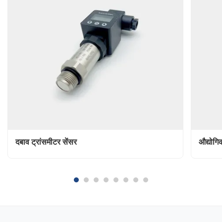
दबाव ट्रांसमीटर सेंसर
औद्योगि