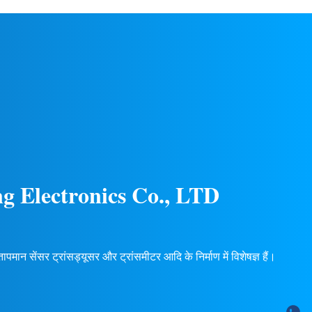
्व सुनिश्चित
एकाधिक आउटपुट सिग्नल (4-20mA, 0-5V, आदि),
पलब्ध हैं.
24 महीने की वारंटी। कस्टम OEM/ODM उपलब्ध
है।
g Electronics Co., LTD
मान सेंसर ट्रांसड्यूसर और ट्रांसमीटर आदि के निर्माण में विशेषज्ञ हैं।