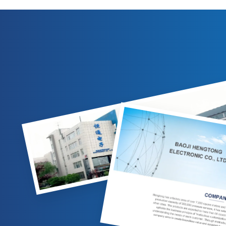
पेट्रोलियम, रसायन, बिजली उद्योगों में गैस/तरल माप
रसायन, बिजल
के लिए उपयुक्त। अनुकूलन योग्य विकल्प उपलब्ध हैं.
कई आउटप