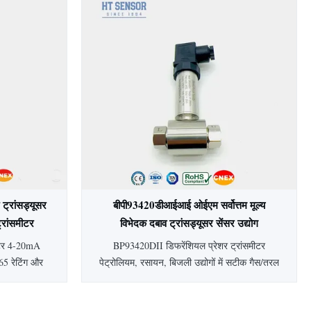
दर्श।
साल की वारंटी, बॉयलर, खनन, शराब बनाने और
बिजली उद्योगों के लिए उपयुक्त।
ट्रांसड्यूसर
बीपी93420डीआईआई ओईएम सर्वोत्तम मूल्य
्रांसमीटर
विभेदक दबाव ट्रांसड्यूसर सेंसर उद्योग
डीआईएफएफ. दबाव ट्रांसमीटर
ीटर 4-20mA
BP93420DII डिफरेंशियल प्रेशर ट्रांसमीटर
5 रेटिंग और
पेट्रोलियम, रसायन, बिजली उद्योगों में सटीक गैस/तरल
स्टील निर्माण
माप के लिए पीज़ोरेसिस्टिव सिलिकॉन सेंसर का उपयोग
ं में गैस/तरल
करता है। स्टेनलेस स्टील निर्माण, स्थिर प्रदर्शन,