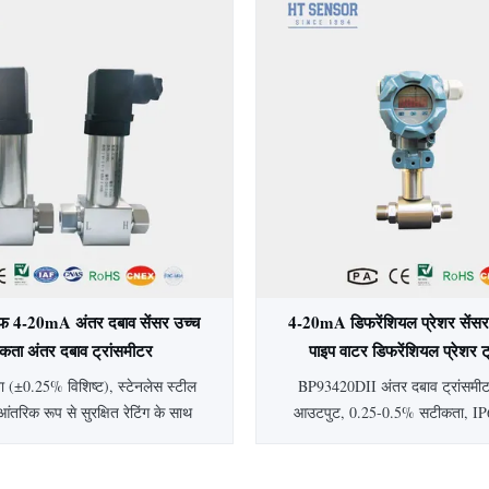
 निर्माण के साथ, यह चिकित्सा,
स्वच्छ अनुप्रयोगों के लिए आ
युटिकल और खाद्य उद्योगों के लिए आदर्श
लन योग्य दबाव प्रकार और आउटपुट
उपलब्ध हैं।
रूफ 4-20mA अंतर दबाव सेंसर उच्च
4-20mA डिफरेंशियल प्रेशर सेंसर 
कता अंतर दबाव ट्रांसमीटर
पाइप वाटर डिफरेंशियल प्रेशर ट
 (±0.25% विशिष्ट), स्टेनलेस स्टील
BP93420DII अंतर दबाव ट्रांसम
आंतरिक रूप से सुरक्षित रेटिंग के साथ
आउटपुट, 0.25-0.5% सटीकता, IP6
ूफ 4-20mA अंतर दबाव सेंसर। इसमें
10kPa-2MPa रेंज के साथ। स्टेनलेस 
षतिपूर्ति, IP65 सुरक्षा और पेट्रोलियम,
पेट्रोलियम, रसायन और बिजली उद्योगो