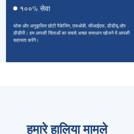
१००% सेवा
थोक और अनुकूलित छोटी पैकेजिंग, एफओबी, सीआईएफ, डीडीयू और
डीडीपी। हम आपकी चिंताओं का सबसे अच्छा समाधान खोजने में आपकी
सहायता करेंगे।
हमारे हालिया मामले