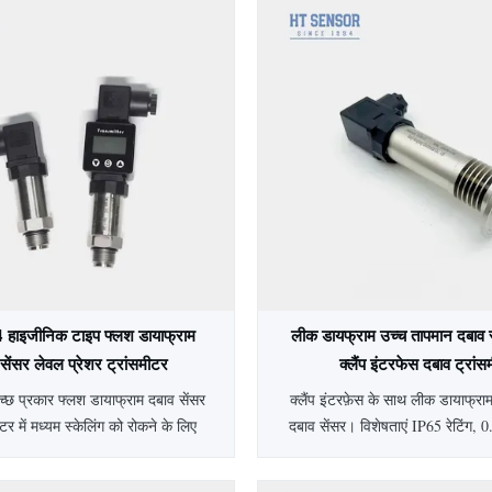
4 हाइजीनिक टाइप फ्लश डायाफ्राम
लीक डायफ्राम उच्च तापमान दबाव 
 सेंसर लेवल प्रेशर ट्रांसमीटर
क्लैंप इंटरफेस दबाव ट्रां
छ प्रकार फ्लश डायाफ्राम दबाव सेंसर
क्लैंप इंटरफ़ेस के साथ लीक डायाफ्रा
ीटर में मध्यम स्केलिंग को रोकने के लिए
दबाव सेंसर। विशेषताएं IP65 रेटिंग,
योगों के लिए 316L डायाफ्राम की सुविधा
SS304 हाउसिंग और अनुकूलन योग्
कता, IP65 सुरक्षा और पूर्ण स्टेनलेस
चिकित्सा, बायोफार्मास्युटिकल और खाद्य