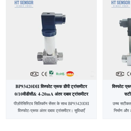
दबाव सेंसर, मुख्य घटक उच्च स्थिरता फैला प्रतिबिंब
स्टील
सिलिकॉन सेंसर तत्व है।सेंसर पैकेज एक 316L
बायोफार्मास्
स्टेनलेस स्टील डायफ्राम से सें...
है। अनुकू
BP93420DII विस्फोट प्रूफ डीपी ट्रांसमीटर
विस्फोट प्
0/10वीडीसी& 4-20mA अंतर दबाव ट्रांसमीटर
सटी
स्तर ट्रांसमीटर
पीज़ोरेसिस्टिव सिलिकॉन सेंसर के साथ BP93420DII
उच्च सटीकता
विस्फोट-प्रूफ अंतर दबाव ट्रांसमीटर। सुविधाएँ
निर्माण और 
0.25-0.5% सटीकता, IP65 सुरक्षा, 304 SS
विस्फोट-प्र
हाउसिंग और 4-20mA/0-10VDC आउटपुट।
सख्त तापमान क्