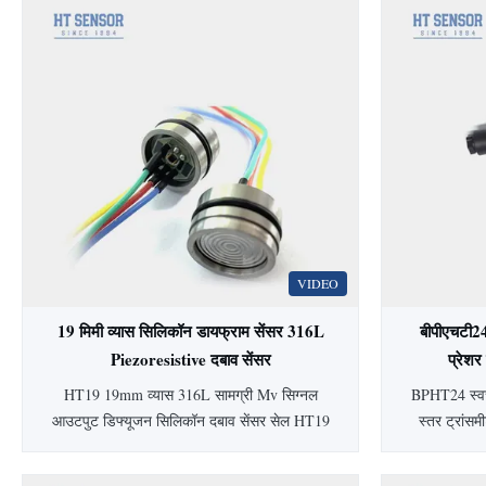
VIDEO
19 मिमी व्यास सिलिकॉन डायफ्राम सेंसर 316L
बीपीएचटी2
Piezoresistive दबाव सेंसर
प्रेशर
HT19 19mm व्यास 316L सामग्री Mv सिग्नल
BPHT24 स्वच्
आउटपुट डिफ्यूजन सिलिकॉन दबाव सेंसर सेल HT19
स्तर ट्रांसम
पीज़ोरेसिस्टिवसिलिकॉनदबाव सेंसर 15 मिमी सिलिकॉन
स्वच्छ अनुप्र
दबाव सेंसर का परिचयः HT19 पिज़ोरेसिटिव सिलिकॉन
है। ±0.5% सटी