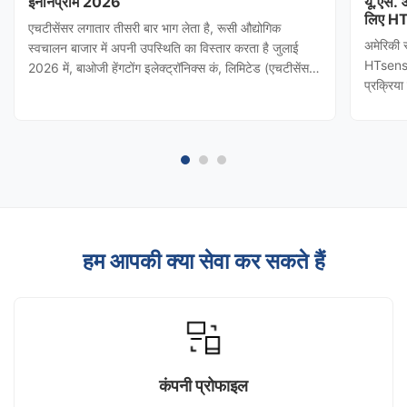
इनोनप्रोम 2026
यू.एस.
लिए HT
एचटीसेंसर लगातार तीसरी बार भाग लेता है, रूसी औद्योगिक
अमेरिकी 
स्वचालन बाजार में अपनी उपस्थिति का विस्तार करता है जुलाई
HTsensor
2026 में, बाओजी हेंगटोंग इलेक्ट्रॉनिक्स कं, लिमिटेड (एचटीसेंसर)
प्रक्रिय
को शांक्सी प्रांतीय वाणिज्य विभाग द्वारा आमंत्रित किया गया
(बाओजी हे
थाINNOPROM 2026दबाव ट्रांसमीटर कि एचटीसेंसर रूस की
नियंत्रण 
सबसे प्रभावशाली ...
किया। टी
हम आपकी क्या सेवा कर सकते हैं
कंपनी प्रोफाइल