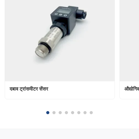
दबाव ट्रांसमीटर सेंसर
औद्योगि