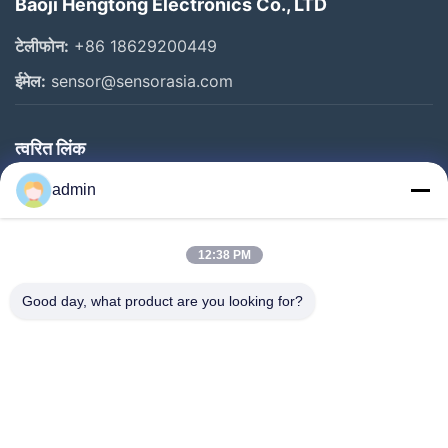
Baoji Hengtong Electronics Co., LTD
टेलीफोन:
+86 18629200449
ईमेल:
sensor@sensorasia.com
त्वरित लिंक
घर
admin
उत्पादों
12:38 PM
वीआर शो
हमारे बारे में
Good day, what product are you looking for?
कारखाना भ्रमण
गुणवत्ता नियंत्रण
संपर्क करें
एक उद्धरण का अनुरोध करें