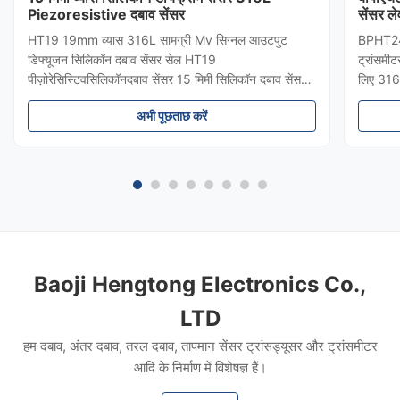
Piezoresistive दबाव सेंसर
सेंसर ले
HT19 19mm व्यास 316L सामग्री Mv सिग्नल आउटपुट
BPHT24 स
डिफ्यूजन सिलिकॉन दबाव सेंसर सेल HT19
ट्रांसमीट
पीज़ोरेसिस्टिवसिलिकॉनदबाव सेंसर 15 मिमी सिलिकॉन दबाव सेंसर
लिए 316
का परिचयः HT19 पिज़ोरेसिटिव सिलिकॉन दबाव सेंसर, मुख्य घटक
सुरक्षा औ
अभी पूछताछ करें
उच्च स्थिरता फैला प्रतिबिंब सिलिकॉन सेंसर तत्व है।सेंसर पैकेज
बायोफार्म
एक 316L स्टेनलेस स्टील डायफ्राम से सें...
योग्य दब
Baoji Hengtong Electronics Co.,
LTD
हम दबाव, अंतर दबाव, तरल दबाव, तापमान सेंसर ट्रांसड्यूसर और ट्रांसमीटर
आदि के निर्माण में विशेषज्ञ हैं।