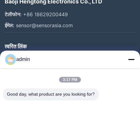
Baoji Hengtong Electronics Co., LTD
टेलीफोन:
+86 18629200449
ईमेल:
sensor@sensorasia.com
त्वरित लिंक
घर
admin
उत्पादों
3:17 PM
वीआर शो
हमारे बारे में
Good day, what product are you looking for?
कारखाना भ्रमण
गुणवत्ता नियंत्रण
संपर्क करें
एक उद्धरण का अनुरोध करें