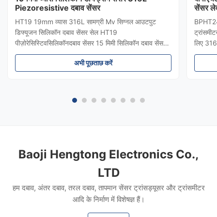
Piezoresistive दबाव सेंसर
सेंसर ले
HT19 19mm व्यास 316L सामग्री Mv सिग्नल आउटपुट
BPHT24 स
डिफ्यूजन सिलिकॉन दबाव सेंसर सेल HT19
ट्रांसमीट
पीज़ोरेसिस्टिवसिलिकॉनदबाव सेंसर 15 मिमी सिलिकॉन दबाव सेंसर
लिए 316
का परिचयः HT19 पिज़ोरेसिटिव सिलिकॉन दबाव सेंसर, मुख्य घटक
सुरक्षा औ
अभी पूछताछ करें
उच्च स्थिरता फैला प्रतिबिंब सिलिकॉन सेंसर तत्व है।सेंसर पैकेज
बायोफार्म
एक 316L स्टेनलेस स्टील डायफ्राम से सें...
योग्य दब
Baoji Hengtong Electronics Co.,
LTD
हम दबाव, अंतर दबाव, तरल दबाव, तापमान सेंसर ट्रांसड्यूसर और ट्रांसमीटर
आदि के निर्माण में विशेषज्ञ हैं।