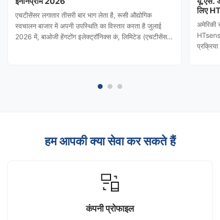
इनोनप्रोम 2026
यू.एस.
लिए HT
एचटीसेंसर लगातार तीसरी बार भाग लेता है, रूसी औद्योगिक
अमेरिकी 
स्वचालन बाजार में अपनी उपस्थिति का विस्तार करता है जुलाई
HTsensor
2026 में, बाओजी हेंगटोंग इलेक्ट्रॉनिक्स कं, लिमिटेड (एचटीसेंसर)
प्रक्रिय
को शांक्सी प्रांतीय वाणिज्य विभाग द्वारा आमंत्रित किया गया
(बाओजी हे
थाINNOPROM 2026दबाव ट्रांसमीटर कि एचटीसेंसर रूस की
नियंत्रण 
सबसे प्रभावशाली ...
किया। टी
हम आपकी क्या सेवा कर सकते हैं
कंपनी प्रोफाइल