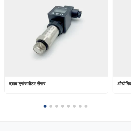
दबाव ट्रांसमीटर सेंसर
औद्योगि