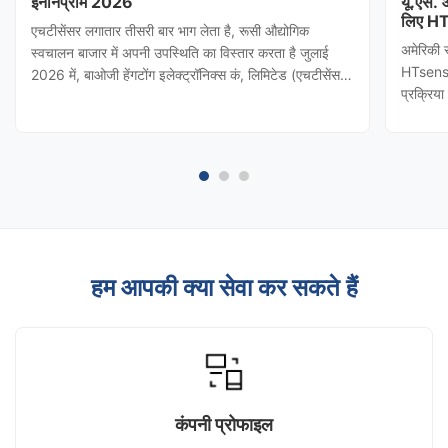
इनोनप्रोम 2026
यू.एस.
लिए HT
एचटीसेंसर लगातार तीसरी बार भाग लेता है, रूसी औद्योगिक
अमेरिकी 
स्वचालन बाजार में अपनी उपस्थिति का विस्तार करता है जुलाई
HTsensor
2026 में, बाओजी हेंगटोंग इलेक्ट्रॉनिक्स कं, लिमिटेड (एचटीसेंसर)
प्रक्रिय
को शांक्सी प्रांतीय वाणिज्य विभाग द्वारा आमंत्रित किया गया
(बाओजी हे
थाINNOPROM 2026दबाव ट्रांसमीटर कि एचटीसेंसर रूस की
नियंत्रण 
सबसे प्रभावशाली ...
किया। टी
हम आपकी क्या सेवा कर सकते हैं
कंपनी प्रोफाइल