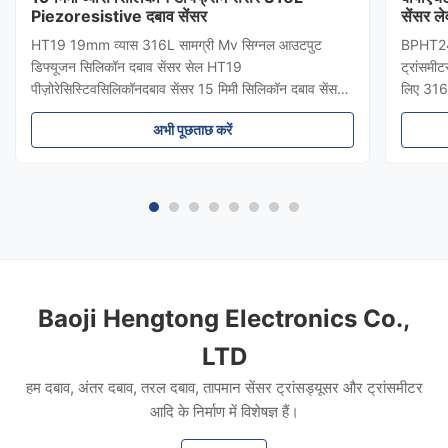
Piezoresistive दबाव सेंसर
सेंसर ले
HT19 19mm व्यास 316L सामग्री Mv सिग्नल आउटपुट
BPHT24 स
डिफ्यूजन सिलिकॉन दबाव सेंसर सेल HT19
ट्रांसमीट
पीज़ोरेसिस्टिवसिलिकॉनदबाव सेंसर 15 मिमी सिलिकॉन दबाव सेंसर
लिए 316
का परिचयः HT19 पिज़ोरेसिटिव सिलिकॉन दबाव सेंसर, मुख्य घटक
सुरक्षा औ
अभी पूछताछ करें
उच्च स्थिरता फैला प्रतिबिंब सिलिकॉन सेंसर तत्व है।सेंसर पैकेज
बायोफार्म
एक 316L स्टेनलेस स्टील डायफ्राम से सें...
योग्य दब
Baoji Hengtong Electronics Co.,
LTD
हम दबाव, अंतर दबाव, तरल दबाव, तापमान सेंसर ट्रांसड्यूसर और ट्रांसमीटर
आदि के निर्माण में विशेषज्ञ हैं।