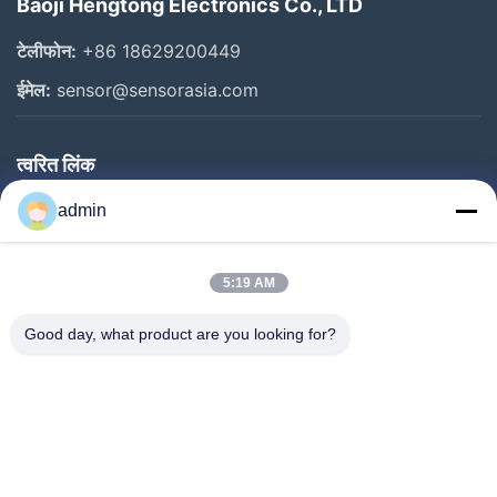
Baoji Hengtong Electronics Co., LTD
टेलीफोन:
+86 18629200449
ईमेल:
sensor@sensorasia.com
त्वरित लिंक
घर
admin
उत्पादों
5:19 AM
वीआर शो
हमारे बारे में
Good day, what product are you looking for?
कारखाना भ्रमण
गुणवत्ता नियंत्रण
संपर्क करें
एक उद्धरण का अनुरोध करें