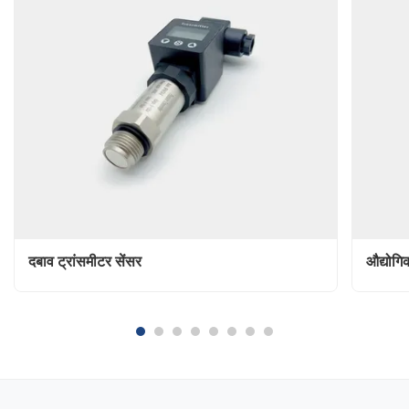
दबाव ट्रांसमीटर सेंसर
औद्योगि