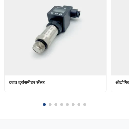
दबाव ट्रांसमीटर सेंसर
औद्योगि