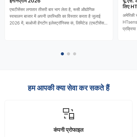
इनोनप्रोम 2026
यू.एस.
लिए HT
एचटीसेंसर लगातार तीसरी बार भाग लेता है, रूसी औद्योगिक
अमेरिकी 
स्वचालन बाजार में अपनी उपस्थिति का विस्तार करता है जुलाई
HTsensor
2026 में, बाओजी हेंगटोंग इलेक्ट्रॉनिक्स कं, लिमिटेड (एचटीसेंसर)
प्रक्रिय
को शांक्सी प्रांतीय वाणिज्य विभाग द्वारा आमंत्रित किया गया
(बाओजी हे
थाINNOPROM 2026दबाव ट्रांसमीटर कि एचटीसेंसर रूस की
नियंत्रण 
सबसे प्रभावशाली ...
किया। टी
हम आपकी क्या सेवा कर सकते हैं
कंपनी प्रोफाइल