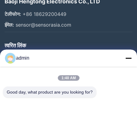
Baoji Hengtong Electronics Co., LTD
टेलीफोन:
+86 18629200449
ईमेल:
sensor@sensorasia.com
त्वरित लिंक
घर
admin
उत्पादों
1:40 AM
वीआर शो
हमारे बारे में
Good day, what product are you looking for?
कारखाना भ्रमण
गुणवत्ता नियंत्रण
संपर्क करें
एक उद्धरण का अनुरोध करें