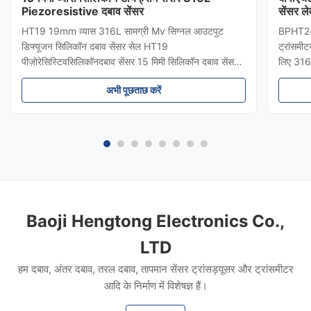
Piezoresistive दबाव सेंसर
सेंसर ले
HT19 19mm व्यास 316L सामग्री Mv सिग्नल आउटपुट
BPHT24 स
डिफ्यूजन सिलिकॉन दबाव सेंसर सेल HT19
ट्रांसमीट
पीज़ोरेसिस्टिवसिलिकॉनदबाव सेंसर 15 मिमी सिलिकॉन दबाव सेंसर
लिए 316
का परिचयः HT19 पिज़ोरेसिटिव सिलिकॉन दबाव सेंसर, मुख्य घटक
सुरक्षा औ
अभी पूछताछ करें
उच्च स्थिरता फैला प्रतिबिंब सिलिकॉन सेंसर तत्व है।सेंसर पैकेज
बायोफार्म
एक 316L स्टेनलेस स्टील डायफ्राम से सें...
योग्य दब
Baoji Hengtong Electronics Co.,
LTD
हम दबाव, अंतर दबाव, तरल दबाव, तापमान सेंसर ट्रांसड्यूसर और ट्रांसमीटर
आदि के निर्माण में विशेषज्ञ हैं।