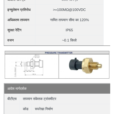
इन्सुलेशन प्रतिरोध
>=100MΩ@100VDC
अधिकतम तापमान
नामित तापमान सीमा का 120%
सुरक्षा रेटिंग
IP65
वजन
~0.1 किलो
आदेश
मार्गदर्शक
बीटीएस
तापमान संकेतक ट्रांसमीटर
कोड
रूपरेखा निर्माण