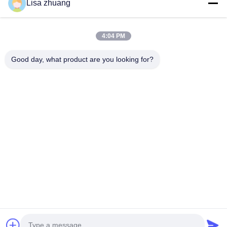
घर
Lisa zhuang
उत्पादों
4:04 PM
वीआर शो
हमारे बारे में
Good day, what product are you looking for?
कारखाना भ्रमण
गुणवत्ता नियंत्रण
संपर्क करें
एक उद्धरण का अनुरोध करें
समाचार
Follow Us