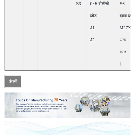
S3
0~5 वीडीसी
S6
कोड
दबाव कने
J1
M27X2 प
J2
अन्य
कोड
L
कंपनी