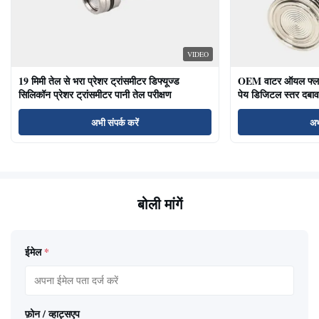
VIDEO
19 मिमी तेल से भरा प्रेशर ट्रांसमीटर डिफ्यूज्ड
OEM वाटर ऑयल फ्लश ड
सिलिकॉन प्रेशर ट्रांसमीटर पानी तेल परीक्षण
पेय डिजिटल स्तर दबाव
अभी संपर्क करें
अभ
बोली मांगें
ईमेल
*
फ़ोन / व्हाट्सएप