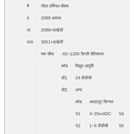
मैं
नीला टर्मिनल बॉक्स
II
2088 आवास
III
2088+एलईडी
IIIA
3051+एलईडी
माप सीमा
-55~1200 डिग्री सेल्सियस
कोड
विद्युत आपूर्ति
डी1
24 वीडीसी
डी2
अन्य
कोड
आउटपुट सिग्नल
S1
4~20mADC
S4
S2
1~5 वीडीसी
S5