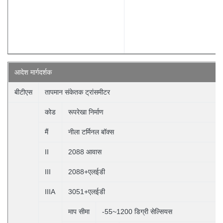
आदेश
मार्गदर्शक
बीटीएस
तापमान संकेतक ट्रांसमीटर
कोड
रूपरेखा निर्माण
मैं
नीला टर्मिनल बॉक्स
II
2088 आवास
III
2088+एलईडी
IIIA
3051+एलईडी
माप सीमा
-55~1200 डिग्री सेल्सियस