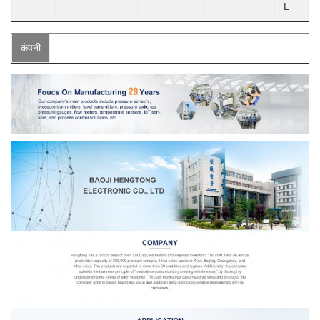
L
कंपनी