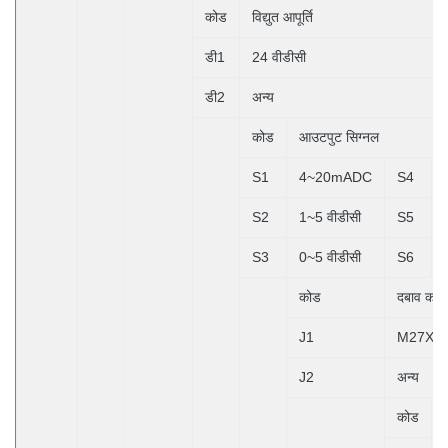
कोड
विद्युत आपूर्ति
डी1
24 वीडीसी
डी2
अन्य
कोड
आउटपुट सिग्नल
S1
4~20mADC
S4
S2
1~5 वीडीसी
S5
S3
0~5 वीडीसी
S6
कोड
दबाव कने
J1
M27X2 प
J2
अन्य
कोड