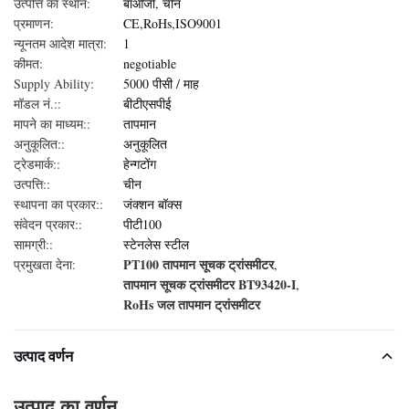
उत्पत्ति का स्थान:
बाओजी, चीन
प्रमाणन:
CE,RoHs,ISO9001
न्यूनतम आदेश मात्रा:
1
कीमत:
negotiable
Supply Ability:
5000 पीसी / माह
मॉडल नं.::
बीटीएसपीई
मापने का माध्यम::
तापमान
अनुकूलित::
अनुकूलित
ट्रेडमार्क::
हेन्गटोंग
उत्पत्ति::
चीन
स्थापना का प्रकार::
जंक्शन बॉक्स
संवेदन प्रकार::
पीटी100
सामग्री::
स्टेनलेस स्टील
PT100 तापमान सूचक ट्रांसमीटर
प्रमुखता देना:
,
तापमान सूचक ट्रांसमीटर BT93420-I
,
RoHs जल तापमान ट्रांसमीटर
उत्पाद वर्णन
उत्पाद का वर्णन