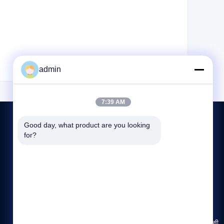
admin
7:39 AM
Good day, what product are you looking 
for?
हमसे संपर्क करें
+86 18629200449
8:30-17:30
sensor@sensorasia.com
बिल्डिंग 4, नं.195, गाओक्सिन एवेन्यू, वेइबिन जिला, बाओजी शहर, शानक्सी