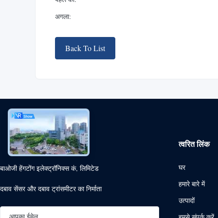
अगला:
Back To List
त्वरित लिंक
घर
बाओजी हेंगटोंग इलेक्ट्रॉनिक्स कं, लिमिटेड
हमारे बारे में
दबाव सेंसर और दबाव ट्रांसमीटर का निर्माता
उत्पादों
हमसे संपर्क करें