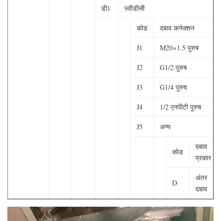
डी1
9वीडीसी
कोड
दबाव कनेक्शन
J1
M20×1.5 पुरुष
J2
G1/2 पुरुष
J3
G1/4 पुरुष
J4
1/2 एनपीटी पुरुष
J5
अन्य
दबाव
कोड
प्रकार
अंतर
D
दबाव