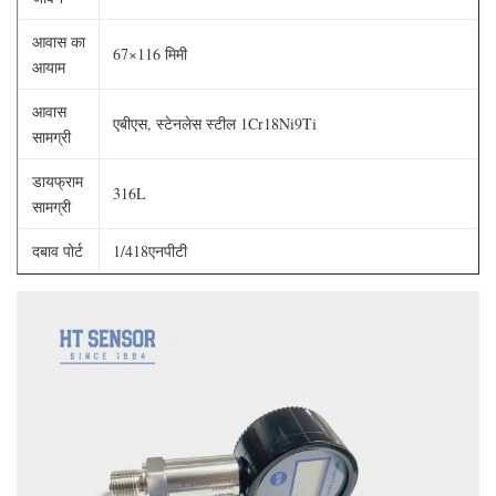
आवास का
67×116 मिमी
आयाम
आवास
एबीएस, स्टेनलेस स्टील 1Cr18Ni9Ti
सामग्री
डायफ्राम
316L
सामग्री
दबाव पोर्ट
1/418एनपीटी