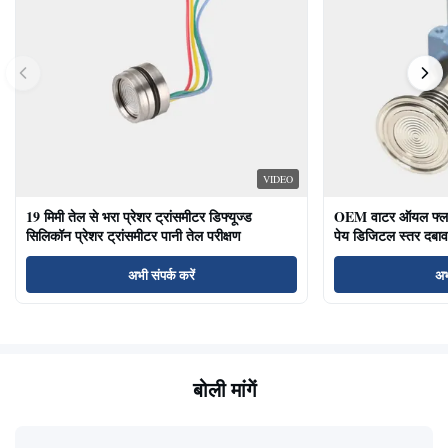
VIDEO
19 मिमी तेल से भरा प्रेशर ट्रांसमीटर डिफ्यूज्ड
OEM वाटर ऑयल फ्लश ड
सिलिकॉन प्रेशर ट्रांसमीटर पानी तेल परीक्षण
पेय डिजिटल स्तर दबाव
अभी संपर्क करें
अभ
बोली मांगें