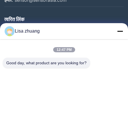
त्वरित लिंक
घर
Lisa zhuang
उत्पादों
12:47 PM
वीआर शो
हमारे बारे में
Good day, what product are you looking for?
कारखाना भ्रमण
गुणवत्ता नियंत्रण
संपर्क करें
एक उद्धरण का अनुरोध करें
समाचार