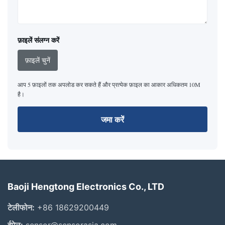
फ़ाइलें संलग्न करें
फ़ाइलें चुनें
आप 5 फ़ाइलों तक अपलोड कर सकते हैं और प्रत्येक फ़ाइल का आकार अधिकतम 10M
है।
जमा करें
Baoji Hengtong Electronics Co., LTD
टेलीफोन:
+86 18629200449
ईमेल:
sensor@sensorasia.com