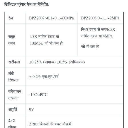
डिजिटल प्रेशर गेज का विनिर्देश:
रेंज
BPZ2007:-0.1~0...~60MPa
BPZ2008:0~1...~2MPa
स्थिर दबाव से ऊपर≤5X
नामित दबाव या 4MPa,
सबूत
1.5X नामित दबाव या
दबाव
110Mpa, जो भी कम हो
जो भी कम हो
सटीकता
±0.25% (सामान्य) ±0.5% (अधिकतम)
लंबी
± 0.2% एफ.एस./वर्ष
स्थिरता
परिचालन
-1°C~49°C
तापमान
आपूर्ति
9V
बैटरी
2 साल बिजली की बचत मोड में
जीवन