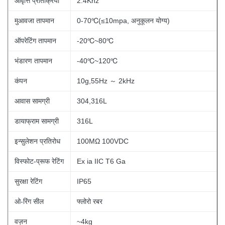
आवृत्ति प्रतिक्रिया
2.4Khz
मुआवजा तापमान
0-70℃(≤10mpa, अनुकूलन योग्य)
ऑपरेटिंग तापमान
-20℃~80℃
भंडारण तापमान
-40℃~120℃
कंपन
10g,55Hz ～ 2kHz
आवास सामग्री
304,316L
डायाफ्राम सामग्री
316L
इन्सुलेशन प्रतिरोध
100MΩ 100VDC
विस्फोट-प्रूफ रेटिंग
Ex ia IIC T6 Ga
सुरक्षा रेटिंग
IP65
ओ-रिंग सील
फ्लोरो रबर
वज़न
~4kg