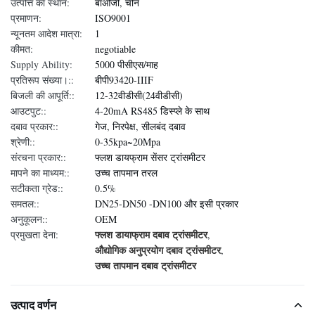
उत्पत्ति का स्थान:
बाओजी, चीन
प्रमाणन:
ISO9001
न्यूनतम आदेश मात्रा:
1
कीमत:
negotiable
Supply Ability:
5000 पीसीएस/माह
प्रतिरूप संख्या।::
बीपी93420-IIIF
बिजली की आपूर्ति::
12-32वीडीसी(24वीडीसी)
आउटपुट::
4-20mA RS485 डिस्प्ले के साथ
दबाव प्रकार::
गेज, निरपेक्ष, सीलबंद दबाव
श्रेणी::
0-35kpa~20Mpa
संरचना प्रकार::
फ्लश डायफ्राम सेंसर ट्रांसमीटर
मापने का माध्यम::
उच्च तापमान तरल
सटीकता ग्रेड::
0.5%
समतल::
DN25-DN50 -DN100 और इसी प्रकार
अनुकूलन::
OEM
फ्लश डायाफ्राम दबाव ट्रांसमीटर
प्रमुखता देना:
,
औद्योगिक अनुप्रयोग दबाव ट्रांसमीटर
,
उच्च तापमान दबाव ट्रांसमीटर
उत्पाद वर्णन