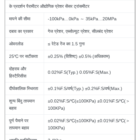
के प्रदर्शन पैरामीटर
औद्योगिक प्रेशर सेंसर ट्रांसमीटर
मापने की सीमा
-100kPa…0kPa ～ 35kPa…20MPa
दबाव का प्रकार
गेज प्रेशर, एब्सोल्यूट प्रेशर, सीलबंद प्रेशर
ओवरलोड
≤ रेटेड रेंज का 1.5 गुना
25℃ पर सटीकता
±0.25% (विशिष्ट) ±0.5% (अधिकतम)
दोहराव और
0.02%F.S(Typ.) 0.05%F.S(Max.)
हिस्टैरिसीस
दीर्घकालिक स्थिरता
±0.1%F.S/वर्ष(Typ.) ±0.2%F.S/वर्ष(Max.)
शून्य बिंदु तापमान
±0.02%F.S/℃(≤100KPa) ±0.01%F.S/℃(＞
बहाव
100KPa)
पूर्ण पैमाने पर
±0.02%F.S/℃(≤100KPa) ±0.01%F.S/℃(＞
तापमान बहाव
100KPa)