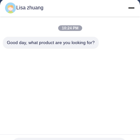
घर
Lisa zhuang
उत्पादों
10:24 PM
वीआर शो
हमारे बारे में
Good day, what product are you looking for?
कारखाना भ्रमण
गुणवत्ता नियंत्रण
संपर्क करें
एक उद्धरण का अनुरोध करें
समाचार
Follow Us