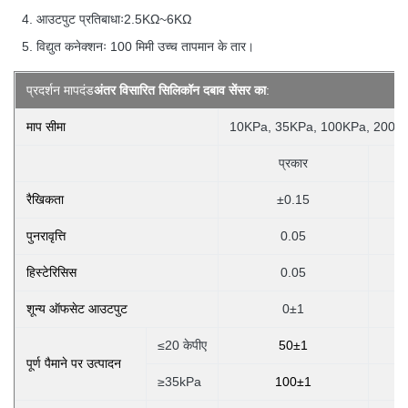
आउटपुट प्रतिबाधाः2.5KΩ~6KΩ
विद्युत कनेक्शनः 100 मिमी उच्च तापमान के तार।
प्रदर्शन मापदंड
अंतर विसारित सिलिकॉन दबाव सेंसर का
:
माप सीमा
10KPa, 35KPa, 100KPa, 200K
प्रकार
रैखिकता
±0.15
पुनरावृत्ति
0.05
हिस्टेरिसिस
0.05
शून्य ऑफसेट आउटपुट
0±1
≤20 केपीए
50±1
पूर्ण पैमाने पर उत्पादन
≥35kPa
100±1