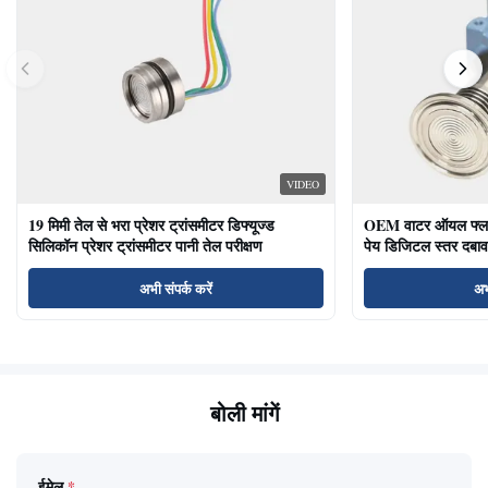
VIDEO
19 मिमी तेल से भरा प्रेशर ट्रांसमीटर डिफ्यूज्ड
OEM वाटर ऑयल फ्लश ड
सिलिकॉन प्रेशर ट्रांसमीटर पानी तेल परीक्षण
पेय डिजिटल स्तर दबाव
अभी संपर्क करें
अभ
बोली मांगें
ईमेल
*