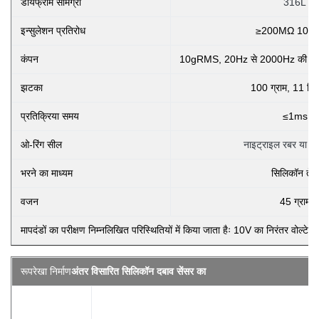
डायफ्राम सामग्री
316L
इन्सुलेशन प्रतिरोध
≥200MΩ 100
कंपन
10gRMS, 20Hz से 2000Hz की स्थितियो
झटका
100 ग्राम, 11 मिल
प्रतिक्रिया समय
≤1ms
ओ-रिंग सील
नाइट्राइल रबर या फ्
भरने का माध्यम
सिलिकॉन तेल
वजन
45 ग्राम
मापदंडों का परीक्षण निम्नलिखित परिस्थितियों में किया जाता हैः 10V का निरंतर वोल
रूपरेखा निर्माण
अंतर विसारित सिलिकॉन दबाव सेंसर का