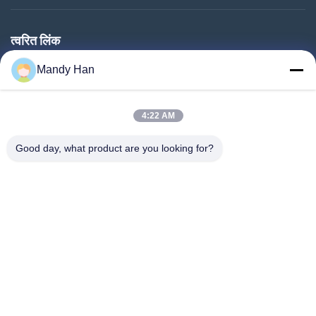
त्वरित लिंक
घर
Mandy Han
उत्पादों
4:22 AM
वीआर शो
हमारे बारे में
Good day, what product are you looking for?
कारखाना भ्रमण
गुणवत्ता नियंत्रण
संपर्क करें
एक उद्धरण का अनुरोध करें
समाचार
Follow Us