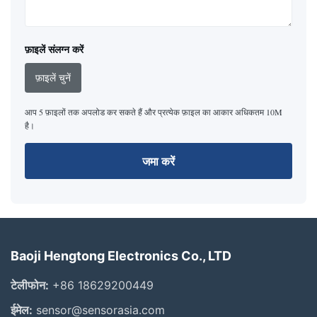
फ़ाइलें संलग्न करें
फ़ाइलें चुनें
आप 5 फ़ाइलों तक अपलोड कर सकते हैं और प्रत्येक फ़ाइल का आकार अधिकतम 10M
है।
जमा करें
Baoji Hengtong Electronics Co., LTD
टेलीफोन:
+86 18629200449
ईमेल:
sensor@sensorasia.com