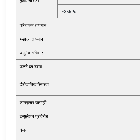
मुआवजा टेम्प.
≥35kPa
परिचालन तापमान
भंडारण तापमान
अनुमेय अधिभार
फटने का दबाव
दीर्घकालिक स्थिरता
डायफ्राम सामग्री
इन्सुलेशन प्रतिरोध
कंपन