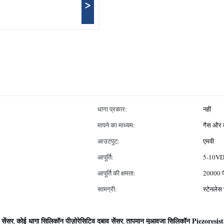
>
धागा प्रकार:
नहीं
मापने का माध्यम:
गैस और
आउटपुट:
एमवी
आपूर्ति:
5-10V
आपूर्ति की क्षमता:
20000 प
सामग्री:
स्टेनलेस
सेंसर
कोई धागा सिलिकॉन पीज़ोरेसिटिव दबाव सेंसर
तापमान मुआवजा सिलिकॉन Piezoresisti
,
,