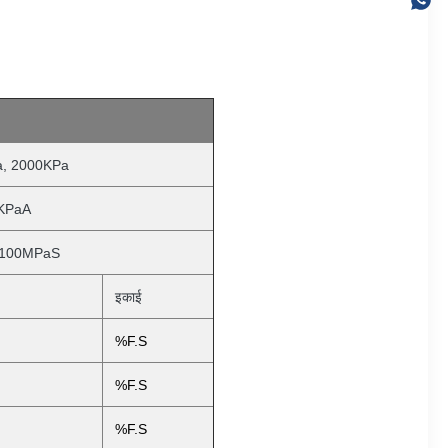
a, 2000KPa
0KPaA
 100MPaS
इकाई
%F.S
%F.S
%F.S