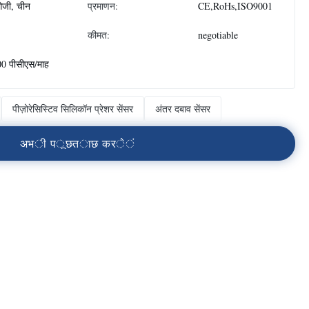
जी, चीन
प्रमाणन:
CE,RoHs,ISO9001
कीमत:
negotiable
0 पीसीएस/माह
पीज़ोरेसिस्टिव सिलिकॉन प्रेशर सेंसर
अंतर दबाव सेंसर
अ
भ
ी
प
ू
छ
त
ा
छ
क
र
े
ं