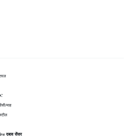
 तरल
DC
ीसी/माह
 स्टील
ve दबाव सेंसर