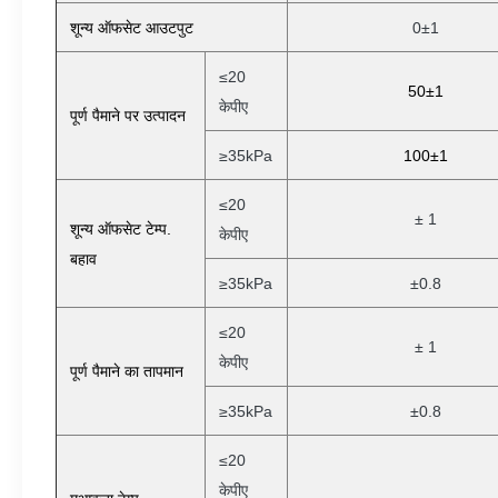
शून्य ऑफसेट आउटपुट
0±1
≤20
50±1
केपीए
पूर्ण पैमाने पर उत्पादन
≥35kPa
100±1
≤20
± 1
शून्य ऑफसेट टेम्प.
केपीए
बहाव
≥35kPa
±0.8
≤20
± 1
केपीए
पूर्ण पैमाने का तापमान
≥35kPa
±0.8
≤20
केपीए