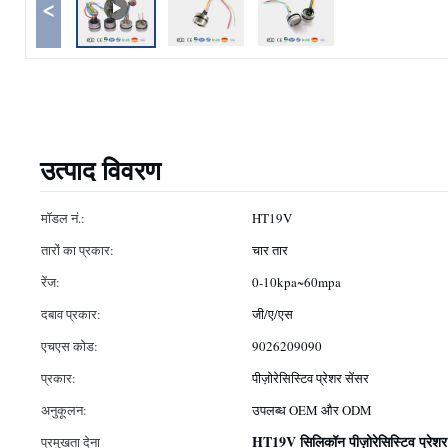
<
उत्पाद विवरण
मॉडल नं.:
HT19V
तारों का प्रकार:
चार तार
रेंज:
0-10kpa~60mpa
दबाव प्रकार:
जी/ए/एस
एचएस कोड:
9026209090
प्रकार:
पीज़ोरेसिस्टिव प्रेशर सेंसर
अनुकूलन:
उपलब्ध OEM और ODM
HT19V सिलिकॉन पीज़ोरेसिस्टिव प्रेशर 
प्रमुखता देना