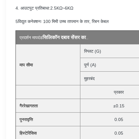
4. आउटपुट प्रतिबाधा:2.5KΩ~6KΩ
5विद्युत कनेक्शनः 100 मिमी उच्च तापमान के तार, रिबन केबल
सिलिकॉन दबाव सेंसर का
प्रदर्शन मापदंड
..
स्प्लिट (G)
माप सीमा
पूर्ण (A)
मुहरबंद
प्रकार
गैररेखागतता
±0.15
पुनरावृत्ति
0.05
हिस्टेरिसिस
0.05