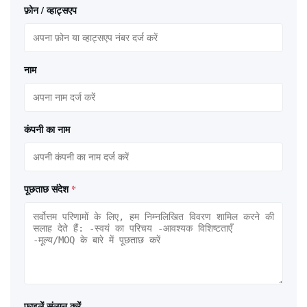
फ़ोन / व्हाट्सएप
नाम
कंपनी का नाम
पूछताछ संदेश
*
फ़ाइलें संलग्न करें