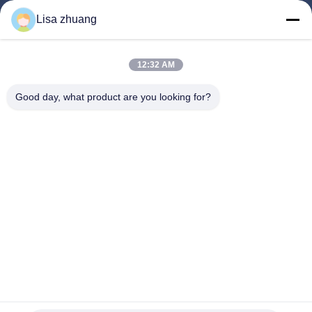
घर
Lisa zhuang
उत्पादों
12:32 AM
वीआर शो
हमारे बारे में
Good day, what product are you looking for?
कारखाना भ्रमण
गुणवत्ता नियंत्रण
संपर्क करें
एक उद्धरण का अनुरोध करें
समाचार
Follow Us