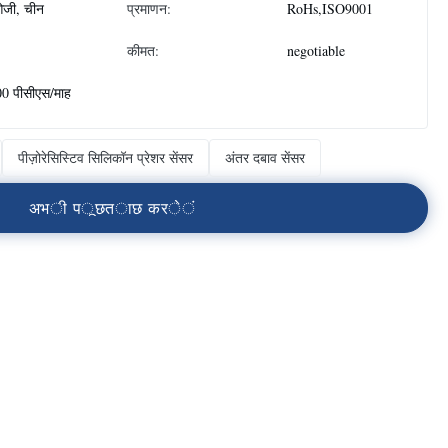
जी, चीन
प्रमाणन:
RoHs,ISO9001
कीमत:
negotiable
0 पीसीएस/माह
पीज़ोरेसिस्टिव सिलिकॉन प्रेशर सेंसर
अंतर दबाव सेंसर
अ
भ
ी
प
ू
छ
त
ा
छ
क
र
े
ं