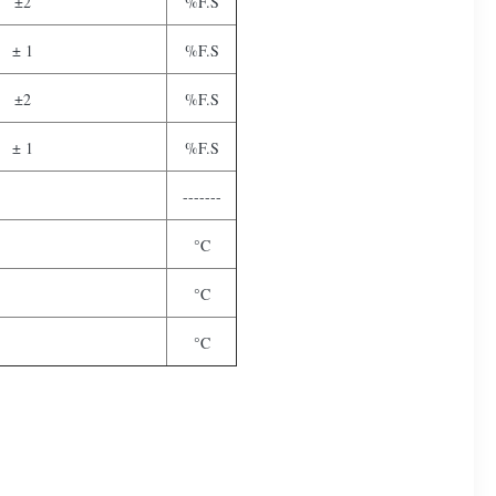
±2
%F.S
± 1
%F.S
±2
%F.S
± 1
%F.S
-------
°C
°C
°C