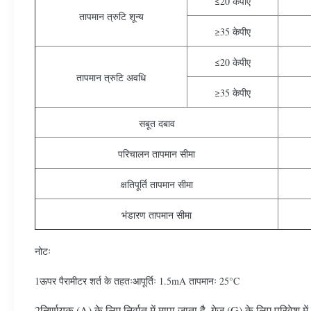
≤20 केपीए
तापमान त्रुटि शून्य
≥35 केपीए
≤20 केपीए
तापमान त्रुटि अवधि
≥35 केपीए
सबूत दबाव
परिचालन तापमान सीमा
क्षतिपूर्ति तापमान सीमा
भंडारण तापमान सीमा
नोटः
1ऊपर पैरामीटर शर्त के तहतःआपूर्तिः 1.5mA तापमानः 25°C
2निर्णायक (A) के लिए निर्वात में मापा जाता है, गेज (G) के लिए परिवेश मे