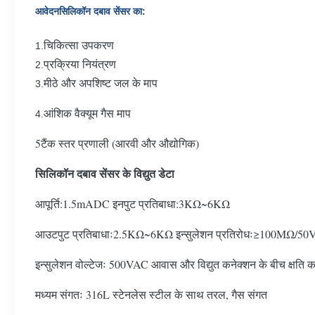
आवेदन
सिलिकॉन दबाव सेंसर का
:
चिकित्सा उपकरण
1.
प्रक्रिया नियंत्रण
2.
मीठे और अपशिष्ट जल के माप
3.
आंशिक वैक्यूम गैस माप
4.
5टैंक स्तर प्रणाली (आरवी और औद्योगिक)
सिलिकॉन दबाव सेंसर के विद्युत डेटा
आपूर्ति:1.5mADC इनपुट प्रतिबाधा:3KΩ~6KΩ
आउटपुट प्रतिबाधाः2.5KΩ~6KΩ इन्सुलेशन प्रतिरोधः≥100MΩ/5
इन्सुलेशन वोल्टेजः 500VAC आवास और विद्युत कनेक्शन के बीच क्षति क
मध्यम संगतः 316L स्टेनलेस स्टील के साथ तरल, गैस संगत