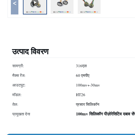
<
उत्पाद विवरण
सामग्री:
316एल
मैक्स रेंज:
60 एमपीए
आउटपुट:
100mv+-30mv
मॉडल:
HT26
तेल:
प्रसार सिलिकॉन
100mv सिलिकॉन पीज़ोरेसिटिव दबाव से
प्रमुखता देना