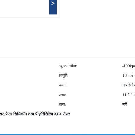
>
न्यूनतम सीमा:
-100kp
आपूर्ति:
1.5mA
चयन:
चार रंगो
उच्च:
11.2मिम
धागा:
नहीं
ंसर
फैला सिलिकॉन तत्व पीज़ोरेसिटिव दबाव सेंसर
,