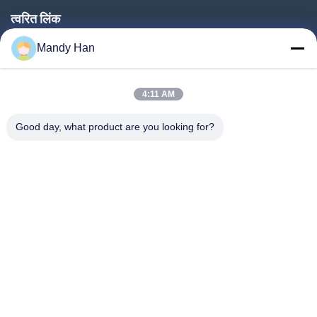
त्वरित लिंक
घर
Mandy Han
उत्पादों
4:11 AM
वीआर शो
हमारे बारे में
Good day, what product are you looking for?
कारखाना भ्रमण
गुणवत्ता नियंत्रण
संपर्क करें
एक उद्धरण का अनुरोध करें
समाचार
Follow Us