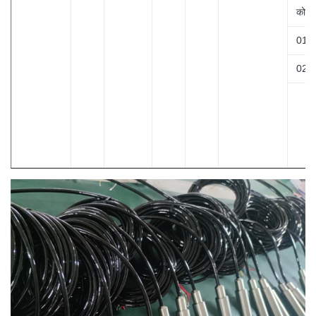
कोड
01
02