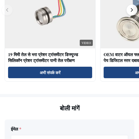
VIDEO
19 मिमी तेल से भरा प्रेशर ट्रांसमीटर डिफ्यूज्ड
OEM वाटर ऑयल फ्लश ड
सिलिकॉन प्रेशर ट्रांसमीटर पानी तेल परीक्षण
पेय डिजिटल स्तर दबाव
अभी संपर्क करें
अभ
बोली मांगें
ईमेल
*