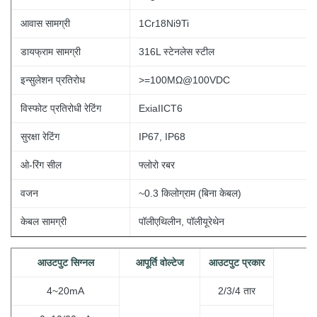
आवास सामग्री
1Cr18Ni9Ti
डायफ्राम सामग्री
316L स्टेनलेस स्टील
इन्सुलेशन प्रतिरोध
>=100MΩ@100VDC
विस्फोट प्रतिरोधी रेटिंग
ExiaIICT6
सुरक्षा रेटिंग
IP67, IP68
ओ-रिंग सील
फ्लोरो रबर
वजन
~0.3 किलोग्राम (बिना
केबल)
केबल सामग्री
पॉलीएथिलीन, पॉलीयूरेथेन
आउटपुट सिग्नल
आपूर्ति वोल्टेज
आउटपुट प्रकार
4~20mA
2/3/4 तार