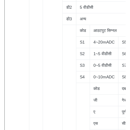
डी2
5 वीडीसी
डी3
अन्य
कोड
आउटपुट सिग्नल
S1
4~20mADC
S5
S2
1~5 वीडीसी
S6
S3
0~5 वीडीसी
S7
S4
0~10mADC
S8
कोड
दबाव 
जी
गेज 
ए
पूर्ण 
एस
सीलबं