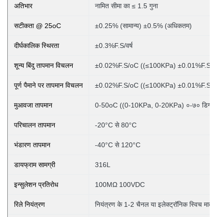
अतिभार
नामित सीमा का ≤ 1.5 गुना
सटीकता @ 25oC
±0.25% (सामान्य) ±0.5% (अधिकतम)
दीर्घकालिक स्थिरता
±0.3%F.S/वर्ष
शून्य बिंदु तापमान विचलन
±0.02%F.S/oC ((≤100KPa) ±0.01%F.S/o
पूर्ण पैमाने पर तापमान विचलन
±0.02%F.S/oC ((≤100KPa) ±0.01%F.S/o
मुआवजा तापमान
0-50oC ((0-10KPa, 0-20KPa)
०-७० डिग्री
परिचालन तापमान
-20°C से 80°C
भंडारण तापमान
-40°C से 120°C
डायफ्राम सामग्री
316L
इन्सुलेशन प्रतिरोध
100MΩ 100VDC
रिले नियंत्रण
नियंत्रण के 1-2 चैनल या इलेक्ट्रॉनिक स्विच मात्रा