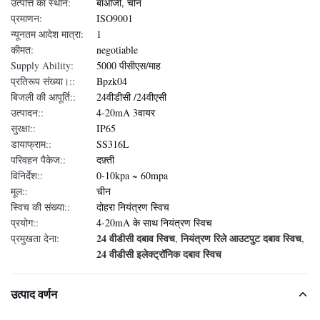
उत्पत्ति का स्थान:
बाओजी, चीन
प्रमाणन:
ISO9001
न्यूनतम आदेश मात्रा:
1
कीमत:
negotiable
Supply Ability:
5000 पीसीएस/माह
प्रतिरूप संख्या।::
Bpzk04
बिजली की आपूर्ति::
24वीडीसी /24वीएसी
उत्पादन::
4-20mA 3वायर
सुरक्षा::
IP65
डायाफ्राम::
SS316L
परिवहन पैकेज::
दफ़्ती
विनिर्देश::
0-10kpa ~ 60mpa
मूल::
चीन
स्विच की संख्या::
दोहरा नियंत्रण स्विच
प्रयोग::
4-20mA के साथ नियंत्रण स्विच
24 वीडीसी दबाव स्विच
नियंत्रण रिले आउटपुट दबाव स्विच
प्रमुखता देना:
,
,
24 वीडीसी इलेक्ट्रॉनिक दबाव स्विच
उत्पाद वर्णन