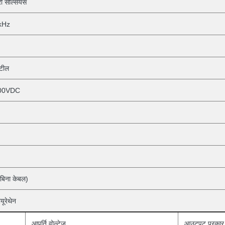
ी सेल्सियस
kHz
्टील
00VDC
बिना
केबल)
यूरेथेन
आपूर्ति वोल्टेज
आउटपुट प्रकार