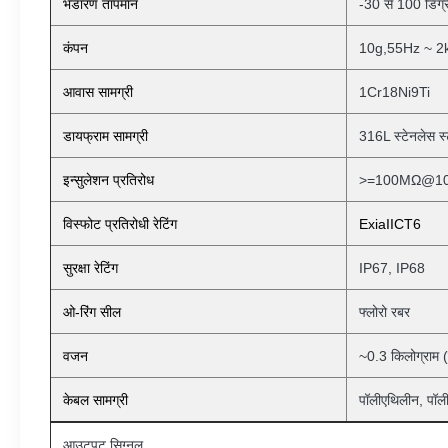
भंडारण तापमान
-30 से 100 डिग्र
कंपन
10g,55Hz ~ 2
आवास सामग्री
1Cr18Ni9Ti
डायफ्राम सामग्री
316L स्टेनलेस स
इन्सुलेशन प्रतिरोध
>=100MΩ@1
विस्फोट प्रतिरोधी रेटिंग
ExiaIICT6
सुरक्षा रेटिंग
IP67, IP68
ओ-रिंग सील
फ्लोरो रबर
वजन
~0.3 किलोग्राम (
केबल सामग्री
पॉलीएथिलीन, पॉली
आउटपुट सिग्नल