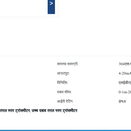
>
समस्या सामग्री:
304एस.
आउटपुट:
4-20m
विनिर्देश:
एलईडी/एल
दबाव सीमा:
0-1m-2
आईपी रेटिंग:
IP68
रल स्तर ट्रांसमीटर
उच्च दबाव तरल स्तर ट्रांसमीटर
,