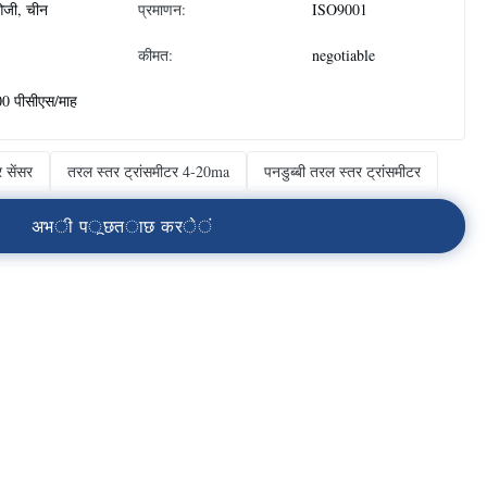
जी, चीन
प्रमाणन:
ISO9001
कीमत:
negotiable
0 पीसीएस/माह
 सेंसर
तरल स्तर ट्रांसमीटर 4-20ma
पनडुब्बी तरल स्तर ट्रांसमीटर
अ
भ
ी
प
ू
छ
त
ा
छ
क
र
े
ं