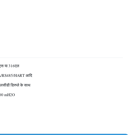
एस या 316एल
A/RS485/HART आदि
सीडी डिस्प्ले के साथ
00 mH2O