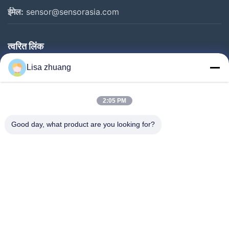
ईमेल:
sensor@sensorasia.com
त्वरित लिंक
घर
Lisa zhuang
उत्पादों
2:05 PM
वीआर शो
हमारे बारे में
Good day, what product are you looking for?
कारखाना भ्रमण
गुणवत्ता नियंत्रण
संपर्क करें
एक उद्धरण का अनुरोध करें
समाचार