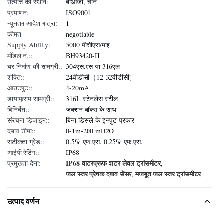
उत्पत्ति का स्थान:
बाओजी, चीन
प्रमाणन:
ISO9001
न्यूनतम आदेश मात्रा:
1
कीमत:
negotiable
Supply Ability:
5000 पीसीएस/माह
मॉडल नं.::
BH93420-II
घर निर्माण की सामग्री::
304एस.एस या 316एल
शक्ति::
24वीडीसी（12-32वीडीसी）
आउटपुट::
4-20mA
डायाफ्राम सामग्री::
316L स्टेनलेस स्टील
विनिर्देश::
जंक्शन बॉक्स के साथ
संरचना डिजाइन::
बिना डिस्प्ले के इनपुट प्रकार
दबाव सीमा::
0-1m-200 mH2O
सटीकता ग्रेड::
0.5% एफ.एस. 0.25% एफ.एस.
आईपी रेटिंग::
IP68
IP68 वाटरप्रूफ वाटर लेवल ट्रांसमीटर
प्रमुखता देना:
,
जल स्तर प्रेषक दबाव सेंसर
मजबूत जल स्तर ट्रांसमीटर
,
उत्पाद वर्णन