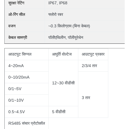
सुरक्षा रेटिंग
IP67, IP68
ओ-रिंग सील
फ्लोरो रबर
वजन
~0.3 किलोग्राम (बिना
केबल)
केबल सामग्री
पॉलीएथिलीन, पॉलीयूरेथेन
आउटपुट सिग्नल
आपूर्ति वोल्टेज
आउटपुट प्रकार
4~20mA
2/3/4 तार
0~10/20mA
12~30 वीडीसी
0/1~5V
3
तार
0/1~10V
0.5~4.5V
5 वीडीसी
RS485 संचार प्रोटोकॉल