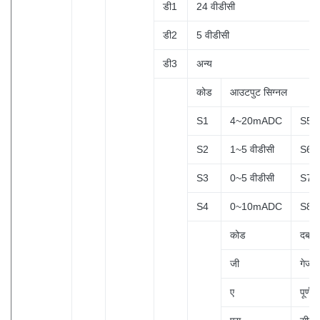
डी1
24 वीडीसी
डी2
5 वीडीसी
डी3
अन्य
कोड
आउटपुट सिग्नल
S1
4~20mADC
S5
S2
1~5 वीडीसी
S6
S3
0~5 वीडीसी
S7
S4
0~10mADC
S8
कोड
दबाव 
जी
गेज 
ए
पूर्ण 