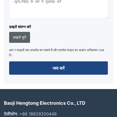
फ़ाइलें संलग्न करें
फ़ाइलें चुनें
आप 5 फ़ाइलों तक अपलोड कर सकते हैं और प्रत्येक फ़ाइल का आकार अधिकतम 10M
है।
जमा करें
Baoji Hengtong Electronics Co., LTD
टेलीफोन:
+86 18629200449