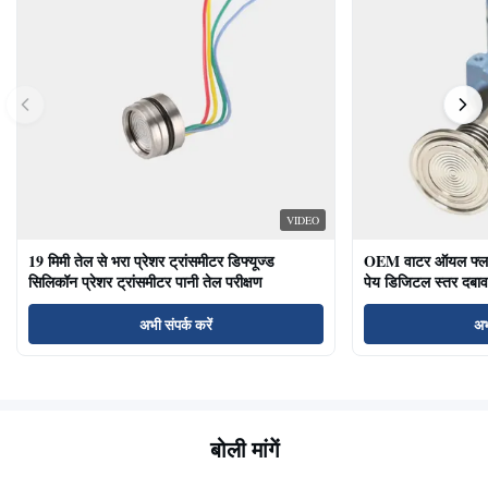
VIDEO
19 मिमी तेल से भरा प्रेशर ट्रांसमीटर डिफ्यूज्ड
OEM वाटर ऑयल फ्लश ड
सिलिकॉन प्रेशर ट्रांसमीटर पानी तेल परीक्षण
पेय डिजिटल स्तर दबाव
अभी संपर्क करें
अभ
बोली मांगें