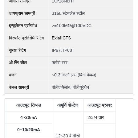
आवास सामग्री
1Cr18Ni9Ti
डायफ्राम सामग्री
316L स्टेनलेस स्टील
इन्सुलेशन प्रतिरोध
>=100MΩ@100VDC
विस्फोट प्रतिरोधी रेटिंग
ExiaIICT6
सुरक्षा रेटिंग
IP67, IP68
ओ-रिंग सील
फ्लोरो रबर
वजन
~0.3 किलोग्राम (बिना
केबल)
केबल सामग्री
पॉलीएथिलीन, पॉलीयूरेथेन
आउटपुट सिग्नल
आपूर्ति वोल्टेज
आउटपुट प्रकार
4~20mA
2/3/4 तार
0~10/20mA
12~30 वीडीसी