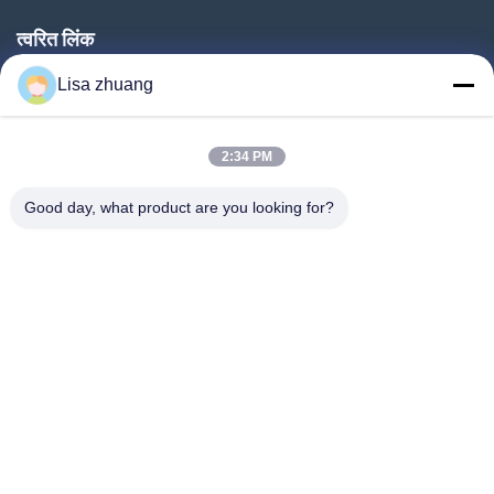
त्वरित लिंक
घर
Lisa zhuang
उत्पादों
2:34 PM
वीआर शो
हमारे बारे में
Good day, what product are you looking for?
कारखाना भ्रमण
गुणवत्ता नियंत्रण
संपर्क करें
एक उद्धरण का अनुरोध करें
समाचार
Follow Us