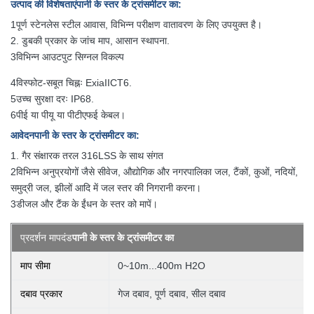
उत्पाद की विशेषताएं
पानी के स्तर के ट्रांसमीटर का
:
1पूर्ण स्टेनलेस स्टील आवास, विभिन्न परीक्षण वातावरण के लिए उपयुक्त है।
2. डुबकी प्रकार के जांच माप, आसान स्थापना.
3विभिन्न आउटपुट सिग्नल विकल्प
4विस्फोट-सबूत चिह्नः ExiaIICT6.
5उच्च सुरक्षा दरः IP68.
6पीई या पीयू या पीटीएफई केबल।
आवेदन
पानी के स्तर के ट्रांसमीटर का
:
1. गैर संक्षारक तरल 316LSS के साथ संगत
2विभिन्न अनुप्रयोगों जैसे सीवेज, औद्योगिक और नगरपालिका जल, टैंकों, कुओं, नदियों,
समुद्री जल, झीलों आदि में जल स्तर की निगरानी करना।
3डीजल और टैंक के ईंधन के स्तर को मापें।
प्रदर्शन मापदंड
पानी के स्तर के ट्रांसमीटर का
माप सीमा
0~10m...400m H2O
दबाव प्रकार
गेज दबाव, पूर्ण दबाव, सील दबाव