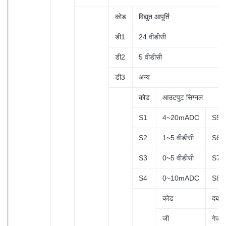
कोड
विद्युत आपूर्ति
डी1
24 वीडीसी
डी2
5 वीडीसी
डी3
अन्य
कोड
आउटपुट सिग्नल
S1
4~20mADC
S5
S2
1~5 वीडीसी
S6
S3
0~5 वीडीसी
S7
S4
0~10mADC
S8
कोड
दबाव 
जी
गेज 