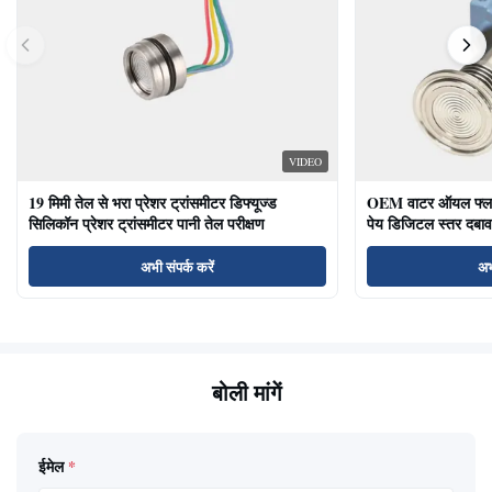
VIDEO
19 मिमी तेल से भरा प्रेशर ट्रांसमीटर डिफ्यूज्ड
OEM वाटर ऑयल फ्लश ड
सिलिकॉन प्रेशर ट्रांसमीटर पानी तेल परीक्षण
पेय डिजिटल स्तर दबाव
अभी संपर्क करें
अभ
बोली मांगें
ईमेल
*