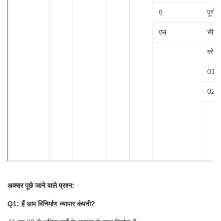
ए
पूर्ण 
एस
सीलबं
कोड
01
02
अक्सर पूछे जाने वाले प्रश्न:
Q1: हैं
आप विनिर्माण व्यापार कंपनी?