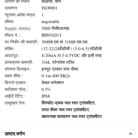
उत्पत्ति का स्थान:
बाओजी, चीन
प्रमाणन:
ISO9001
न्यूनतम आदेश मात्रा:
1
कीमत:
negotiable
Supply Ability:
5000 पीसीएस/माह
मॉडल नं.::
BH93420-I
घर निर्माण की सामग्री::
304एस.एस या 316एल एस.एस.
शक्ति::
(12-32)24वीडीसी / (3.0-6.5)5वीडीसी
आउटपुट::
4-20mA /0.5-4.5VDC और इसी तरह
डायाफ्राम सामग्री::
316L स्टेनलेस स्टील
संरचना डिजाइन::
इनपुट प्रकार स्तर सेंसर
दबाव सीमा::
0-1m-400 Mh2o
डिस्प्ले प्रकार::
केबल कनेक्शन
सटीकता ग्रेड::
0.5%
आईपी रेटिंग::
IP68
विस्फोट-प्रूफ जल स्तर ट्रांसमीटर
प्रमुखता देना:
,
तरल सेंसर जल स्तर ट्रांसमीटर
,
खतरनाक वातावरण जल स्तर ट्रांसमीटर
उत्पाद वर्णन