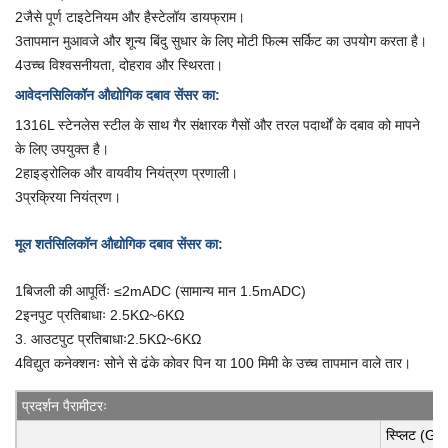
2जैसे पूर्ण टाइटेनियम और हैस्टेलॉय डायफ्राम।
3तापमान मुआवजे और शून्य बिंदु सुधार के लिए मोटी फिल्म सर्किट का उपयोग करता है।
4उच्च विश्वसनीयता, दोहराव और स्थिरता।
आवेदन
सिलिकॉन औद्योगिक दबाव सेंसर का
:
1316L स्टेनलेस स्टील के साथ गैर संक्षारक गैसों और तरल पदार्थों के दबाव को मापने
के लिए उपयुक्त है।
2हाइड्रोलिक और वायवीय नियंत्रण प्रणाली।
3प्रक्रिया नियंत्रण।
मूल शर्त
सिलिकॉन औद्योगिक दबाव सेंसर का
:
1बिजली की आपूर्तिः ≤2mADC (सामान्य मान 1.5mADC)
2इनपुट प्रतिबाधाः 2.5KΩ~6KΩ
3. आउटपुट प्रतिबाधाः2.5KΩ~6KΩ
4विद्युत कनेक्शनः सोने से ढंके कोवर पिन या 100 मिमी के उच्च तापमान वाले तार।
प्रदर्शन पैरामीटरः
स्प्लिट (G)