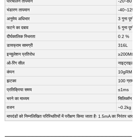
परिचालन तापमान
-20~80
भंडारण तापमान
-40~125
अनुमेय अधिभार
3 गुना पूर्ण
फटने का दबाव
5 गुना पूर्ण प
दीर्घकालिक स्थिरता
0.2 %
डायफ्राम सामग्री
316L
इन्सुलेशन प्रतिरोध
≥200MΩ 
ओ-रिंग सील
नाइट्राइल र
कंपन
10gRMS, 20
झटका
100 ग्राम, 
प्रतिक्रिया समय
≤1ms
भरने का माध्यम
सिलिकॉन ते
वजन
~0.2kg
मापदंडों को निम्नलिखित परिस्थितियों में परीक्षण किया जाता हैः 1.5mA का निरंतर धा