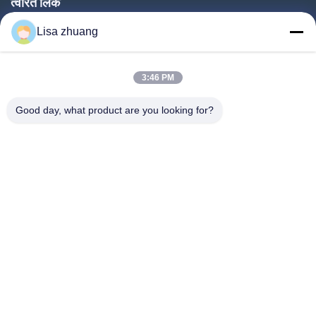
त्वरित लिंक
घर
Lisa zhuang
उत्पादों
3:46 PM
वीआर शो
हमारे बारे में
Good day, what product are you looking for?
कारखाना भ्रमण
गुणवत्ता नियंत्रण
संपर्क करें
एक उद्धरण का अनुरोध करें
समाचार
Follow Us