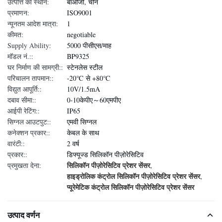
उत्पत्ति का स्थान:
बाओजी, चीन
प्रमाणन:
ISO9001
न्यूनतम आदेश मात्रा:
1
कीमत:
negotiable
Supply Ability:
5000 पीसीएस/माह
मॉडल नं.::
BP9325
घर निर्माण की सामग्री::
स्टेनलेस स्टील
परिचालन तापमान::
-20℃ से +80℃
विद्युत आपूर्ति::
10V/1.5mA
दबाव सीमा::
0-10केपीए～60एमपीए
आईपी रेटिंग::
IP65
सिग्नल आउटपुट::
एमवी सिग्नल
कनेक्शन प्रकार::
केबल के साथ
वारंटी::
2 वर्ष
प्रकार::
डिफ्यूज्ड सिलिकॉन पीज़ोरेसिटिव
सिलिकॉन पीज़ोरेसिटिव प्रेशर सेंसर
प्रमुखता देना:
,
हाइड्रोलिक कंट्रोल सिलिकॉन पीज़ोरेसिटिव प्रेशर सेंसर
,
प्यूरेमेटिक कंट्रोल सिलिकॉन पीज़ोरेसिटिव प्रेशर सेंसर
उत्पाद वर्णन