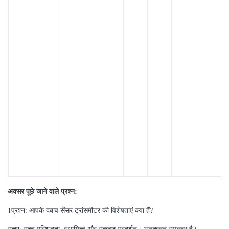
अक्सर पूछे जाने वाले प्रश्न:
1प्रश्न: आपके दबाव सेंसर ट्रांसमीटर की विशेषताएं क्या हैं?
उत्तर: उच्च परिशुद्धता, स्थायित्व और उत्कृष्ट प्रदर्शन। अनुकूलन उपलब्ध है।