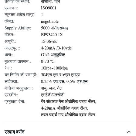
उत्पत्ति का स्थान:
बाओजी, चीन
प्रमाणन:
ISO9001
न्यूनतम आदेश मात्रा:
1
कीमत:
negotiable
Supply Ability:
5000 पीसीएस/माह
मॉडल::
BP93420-IX
आपूर्ति::
15-36vdc
आउटपुट::
4-20mA /0-10vdc
धागा::
G1/2 अनुकूलित
मुआवजा तापमान::
0-70 ℃
रेंज::
10kpa~100Mpa
घर निर्माण की सामग्री::
304एस.एस 316एल एसएस
सटीकता::
0.25% एफ.एस. 0.5% एफ.एस.
मीडिया अनुकूलता::
वायु, जल, तेल
प्रदर्शन::
एलईडी/एलसीडी
गैर संक्षारक गैस औद्योगिक दबाव सेंसर
प्रमुखता देना:
,
4-20mA औद्योगिक दबाव सेंसर
,
तरल पदार्थ माप औद्योगिक दबाव सेंसर
उत्पाद वर्णन