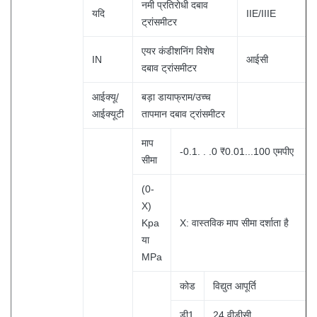
नमी प्रतिरोधी दबाव
यदि
IIE/IIIE
ट्रांसमीटर
एयर कंडीशनिंग विशेष
IN
आईसी
दबाव ट्रांसमीटर
आईक्यू/
बड़ा डायाफ्राम/उच्च
आईक्यूटी
तापमान दबाव ट्रांसमीटर
माप
-0.1. . .0 ₹0.01...100 एमपीए
सीमा
(0-
X)
Kpa
X: वास्तविक माप सीमा दर्शाता है
या
MPa
कोड
विद्युत आपूर्ति
डी1
24 वीडीसी