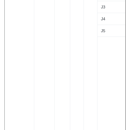
J3
J4
J5