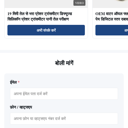
VIDEO
19 मिमी तेल से भरा प्रेशर ट्रांसमीटर डिफ्यूज्ड
OEM वाटर ऑयल फ्लश ड
सिलिकॉन प्रेशर ट्रांसमीटर पानी तेल परीक्षण
पेय डिजिटल स्तर दबाव
अभी संपर्क करें
अभ
बोली मांगें
ईमेल
*
फ़ोन / व्हाट्सएप