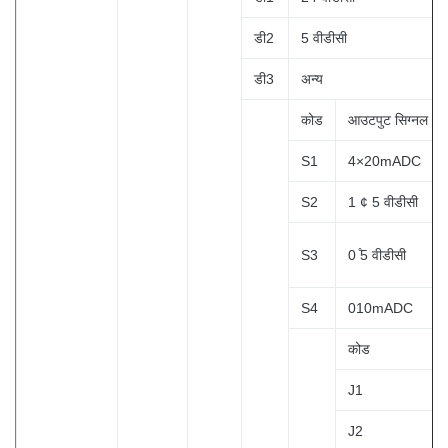
डी2
5 वीडीसी
डी3
अन्य
कोड
आउटपुट सिग्नल
S1
4×20mADC
S2
1 ¢ 5 वीडीसी
S3
0 ̊5 वीडीसी
S4
010mADC
कोड
J1
J2