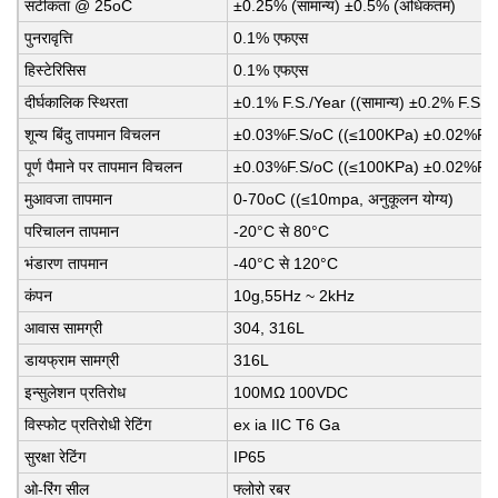
सटीकता @ 25oC
±0.25% (सामान्य) ±0.5% (अधिकतम)
पुनरावृत्ति
0.1% एफएस
हिस्टेरिसिस
0.1% एफएस
दीर्घकालिक स्थिरता
±0.1% F.S./Year ((सामान्य) ±0.2% F.S./
शून्य बिंदु तापमान विचलन
±0.03%F.S/oC ((≤100KPa) ±0.02%F.S
पूर्ण पैमाने पर तापमान विचलन
±0.03%F.S/oC ((≤100KPa) ±0.02%F.S
मुआवजा तापमान
0-70oC ((≤10mpa, अनुकूलन योग्य)
परिचालन तापमान
-20°C से 80°C
भंडारण तापमान
-40°C से 120°C
कंपन
10g,55Hz ~ 2kHz
आवास सामग्री
304, 316L
डायफ्राम सामग्री
316L
इन्सुलेशन प्रतिरोध
100MΩ 100VDC
विस्फोट प्रतिरोधी रेटिंग
ex ia IIC T6 Ga
सुरक्षा रेटिंग
IP65
ओ-रिंग सील
फ्लोरो रबर