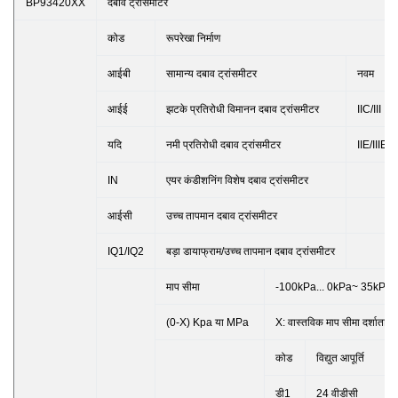
BP93420XX
दबाव ट्रांसमीटर
कोड
रूपरेखा निर्माण
आईबी
सामान्य दबाव ट्रांसमीटर
नवम
आईई
झटके प्रतिरोधी विमानन दबाव ट्रांसमीटर
IIC/III
यदि
नमी प्रतिरोधी दबाव ट्रांसमीटर
IIE/IIIE
IN
एयर कंडीशनिंग विशेष दबाव ट्रांसमीटर
आईसी
उच्च तापमान दबाव ट्रांसमीटर
IQ1/IQ2
बड़ा डायाफ्राम/उच्च तापमान दबाव ट्रांसमीटर
माप सीमा
-100kPa... 0kPa
~ 35kPa.
(0-X) Kpa या MPa
X: वास्तविक माप सीमा दर्शाता है
कोड
विद्युत आपूर्ति
डी1
24 वीडीसी