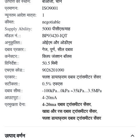
उत्पत्ति का स्थान:
बाओजी, चीन
प्रमाणन:
ISO9001
न्यूनतम आदेश मात्रा:
1
कीमत:
negotiable
Supply Ability:
5000 पीसीएस/माह
मॉडल नं.::
BP93420-IQT
अनुकूलित::
ओईएम और ओडीएम
दबाव प्रकार::
गेज, पूर्ण, सील दबाव
कनेक्टर::
क्लिप जंक्शन बॉक्स
विनिर्देश::
50.5 मिमी
एचएस कोड::
9026201090
प्रकार::
फ्लश डायाफ्राम दबाव ट्रांसमीटर सेंसर
सटीकता::
0.5% एफएस
दबाव सीमा::
-100kPa...0kPa ~35kPa...3.5MPa
आउटपुट::
4-20mA
4-20ma दबाव ट्रांसमीटर सेंसर
प्रमुखता देना:
,
खाद्य और रस दबाव ट्रांसमीटर सेंसर
,
फ्लश डायाफ्राम दबाव ट्रांसमीटर सेंसर
उत्पाद वर्णन