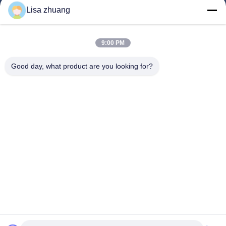
घर
Lisa zhuang
उत्पादों
9:00 PM
वीआर शो
हमारे बारे में
Good day, what product are you looking for?
कारखाना भ्रमण
गुणवत्ता नियंत्रण
संपर्क करें
एक उद्धरण का अनुरोध करें
समाचार
Follow Us