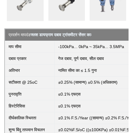
प्रदर्शन मापदंड
फ्लश डायफ्राम दबाव ट्रांसमीटर सेंसर काः
माप सीमा
-100kPa... 0kPa ~ 35kPa... 3.5MPa
दबाव प्रकार
गेज दबाव, पूर्ण दबाव, सील दबाव
अतिभार
नामित सीमा का ≤ 1.5 गुना
सटीकता @ 25oC
±0.25% (सामान्य) ±0.5% (अधिकतम)
पुनरावृत्ति
≤0.1% एफएस
हिस्टेरिसिस
≤0.1% एफएस
दीर्घकालिक स्थिरता
±0.1% F.S./Year ((सामान्य) ±0.2% F.S./Ye
शून्य बिंदु तापमान विचलन
±0.02%F.S/oC ((≤100KPa) ±0.01%F.S/o