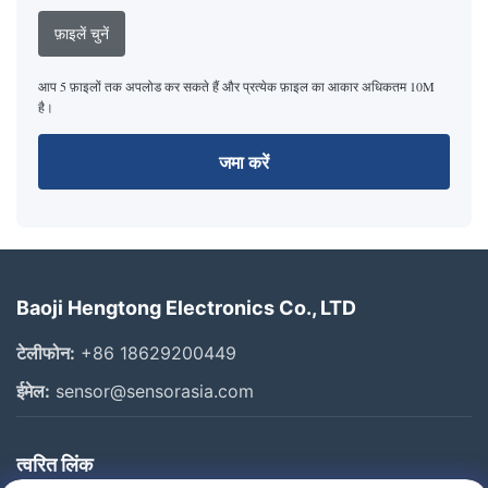
फ़ाइलें चुनें
आप 5 फ़ाइलों तक अपलोड कर सकते हैं और प्रत्येक फ़ाइल का आकार अधिकतम 10M
है।
जमा करें
Baoji Hengtong Electronics Co., LTD
टेलीफोन:
+86 18629200449
ईमेल:
sensor@sensorasia.com
त्वरित लिंक