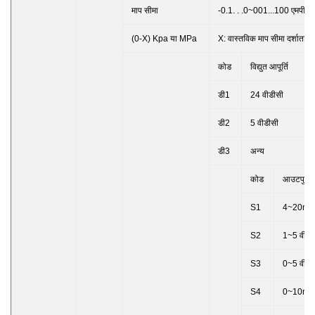
माप सीमा
-0.1. . .0~001...100 एमपीए
(0-X) Kpa या MPa
X: वास्तविक माप सीमा दर्शाता है
कोड
विद्युत आपूर्ति
डी1
24 वीडीसी
डी2
5 वीडीसी
डी3
अन्य
कोड
आउटपुट स
S1
4~20m
S2
1~5 वीडी
S3
0~5 वीडी
S4
0~10m