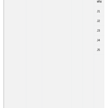
कोड
J1
J2
J3
J4
J5