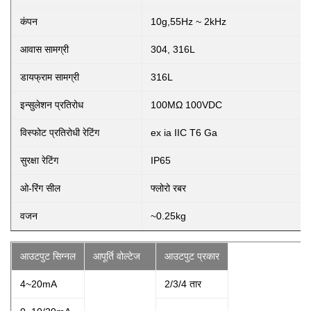
कंपन
10g,55Hz ~ 2kHz
आवास सामग्री
304, 316L
डायफ्राम सामग्री
316L
इन्सुलेशन प्रतिरोध
100MΩ 100VDC
विस्फोट प्रतिरोधी रेटिंग
ex ia IIC T6 Ga
सुरक्षा रेटिंग
IP65
ओ-रिंग सील
फ्लोरो रबर
वजन
~0.25kg
आउटपुट सिग्नल
आपूर्ति वोल्टेज
आउटपुट प्रकार
4~20mA
2/3/4 तार