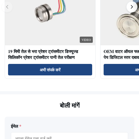
VIDEO
19 मिमी तेल से भरा प्रेशर ट्रांसमीटर डिफ्यूज्ड
OEM वाटर ऑयल फ्लश ड
सिलिकॉन प्रेशर ट्रांसमीटर पानी तेल परीक्षण
पेय डिजिटल स्तर दबाव
अभी संपर्क करें
अभ
बोली मांगें
ईमेल
*