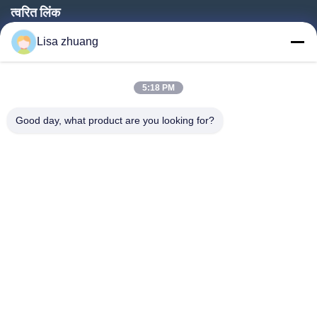
त्वरित लिंक
घर
Lisa zhuang
उत्पादों
5:18 PM
वीआर शो
हमारे बारे में
Good day, what product are you looking for?
कारखाना भ्रमण
गुणवत्ता नियंत्रण
संपर्क करें
एक उद्धरण का अनुरोध करें
समाचार
Follow Us