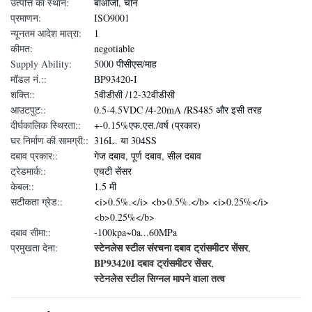
उत्पत्ति का स्थान:
बाओजी, चीन
प्रमाणन:
ISO9001
न्यूनतम आदेश मात्रा:
1
कीमत:
negotiable
Supply Ability:
5000 पीसीएस/माह
मॉडल नं.::
BP93420-I
शक्ति::
5वीडीसी /12-32वीडीसी
आउटपुट::
0.5-4.5VDC /4-20mA /RS485 और इसी तरह
दीर्घकालिक स्थिरता::
+-0.15%एफ.एस./वर्ष (प्रकार)
घर निर्माण की सामग्री::
316L. या 304SS
दबाव प्रकार::
गेज दबाव, पूर्ण दबाव, सील दबाव
ट्रेडमार्क::
एचटी सेंसर
केबल::
1.5 मी
सटीकता ग्रेड::
<i>0.5%.</i> <b>0.5%.</b> <i>0.25%</i>
<b>0.25%</b>
दबाव सीमा::
-100kpa~0a...60MPa
स्टेनलेस स्टील संरचना दबाव ट्रांसमीटर सेंसर
प्रमुखता देना:
,
BP93420I दबाव ट्रांसमीटर सेंसर
,
स्टेनलेस स्टील सिग्नल मापने वाला तत्व