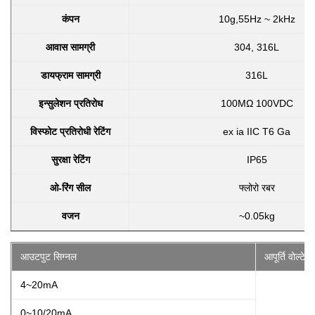
कंपन
10g,55Hz ~ 2kHz
आवास सामग्री
304, 316L
डायफ्राम सामग्री
316L
इन्सुलेशन प्रतिरोध
100MΩ 100VDC
विस्फोट प्रतिरोधी रेटिंग
ex ia IIC T6 Ga
सुरक्षा रेटिंग
IP65
ओ-रिंग सील
फ्लोरो रबर
वजन
~0.05kg
आउटपुट सिग्नल
आपूर्ति वोल्टेज
4~20mA
0~10/20mA