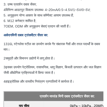
3. उच्च प्रदर्शन दबाव सेंसर;
4विभिन्न आउटपुट विकल्प उपलब्धः 4~20mA/0.5~4.5V/1~5V/0~5V;
5. अनुकूलन योग्य आकार के साथ कॉम्पैक्ट आयाम उपलब्ध हैं;
6. M12 कनेक्टर शामिल है;
7OEM, ODM और अनुकूलन सेवाएं प्रदान की जाती हैं।
आवेदन
मिनी दबाव ट्रांसमीटर सेंसर का
:
1316L स्टेनलेस स्टील का उपयोग करके गैर संक्षारक गैसों और तरल पदार्थों के दबाव
माप।
2समुद्री और विमानन उद्योगों में लागू होता है।
3इसका उपयोग पेट्रोलियम, रासायनिक, धातु विज्ञान, बिजली उत्पादन और जल विज्ञान
जैसी औद्योगिक प्रक्रियाओं में किया जाता है।
4हाइड्रोलिक और वायवीय नियंत्रण प्रणालियों में कार्यरत है।
प्रदर्शन मापदंड
मिनी दबाव ट्रांसमीटर सेंसर का
:
माप सीमा
0kPa ~ 10kPa...20MPa