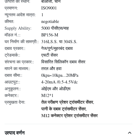
उत्पत्ति का स्थान:
बाओजी, चीन
प्रमाणन:
ISO9001
न्यूनतम आदेश मात्रा:
1
कीमत:
negotiable
Supply Ability:
5000 पीसीएस/माह
मॉडल नं.::
BP156-M
घर निर्माण की सामग्री::
316LS.S. या 304S.S.
दबाव प्रकार::
गेज/पूर्ण/मुहरबंद दबाव
ट्रेडमार्क::
एचटी सेंसर
संरचना का प्रकार::
विसारित सिलिकॉन दबाव सेंसर
मापने का माध्यम::
तरल और हवा
दबाव सीमा::
0kpa~10kpa...20MPa
आउटपुट::
4-20mA /0.5-4.5Vdc
अनुकूलन::
ओईएम और ओडीएम
कनेक्टर::
M12*1
तेल परीक्षण प्रेशर ट्रांसमीटर सेंसर
प्रमुखता देना:
,
पानी के दबाव ट्रांसमीटर सेंसर
,
M12 कनेक्टर प्रेशर ट्रांसमीटर सेंसर
उत्पाद वर्णन