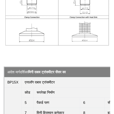
आदेश मार्गदर्शिका
मिनी दबाव ट्रांसमीटर सेंसर का
BP15X
एनालॉग दबाव ट्रांसमीटर
कोड
रूपरेखा निर्माण
5
पैकर्ड प्लग
6
सील 
7
मिनी हिरश्मान कनेक्टर
8
बड़ा