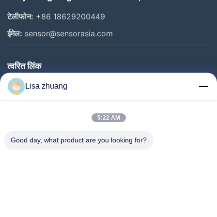
टेलीफोन:
+86 18629200449
ईमेल:
sensor@sensorasia.com
त्वरित लिंक
घर
Lisa zhuang
उत्पादों
5:22 AM
वीआर शो
हमारे बारे में
Good day, what product are you looking for?
कारखाना भ्रमण
गुणवत्ता नियंत्रण
संपर्क करें
एक उद्धरण का अनुरोध करें