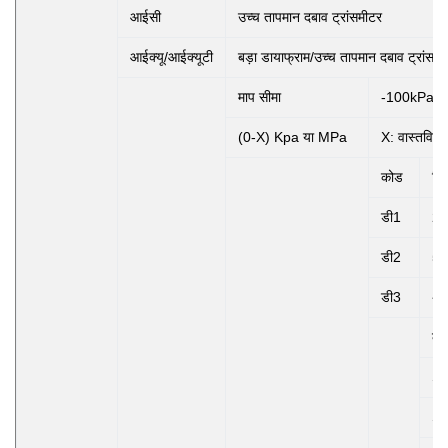
आईसी
उच्च तापमान दबाव ट्रांसमीटर
आईक्यू/आईक्यूटी
बड़ा डायाफ्राम/उच्च तापमान दबाव ट्रांसमी
माप सीमा
-100kPa..
(0-X) Kpa या MPa
X: वास्तविक म
कोड
विद
डी1
24
डी2
5 
डी3
अन
को
S
S