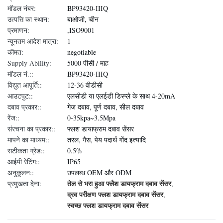
मॉडल नंबर:
BP93420-IIIQ
उत्पत्ति का स्थान:
बाओजी, चीन
प्रमाणन:
,ISO9001
न्यूनतम आदेश मात्रा:
1
कीमत:
negotiable
Supply Ability:
5000 पीसी / माह
मॉडल नं.::
BP93420-IIIQ
विद्युत आपूर्ति::
12-36 वीडीसी
आउटपुट::
एलसीडी या एलईडी डिस्प्ले के साथ 4-20mA
दबाव प्रकार::
गेज दबाव, पूर्ण दबाव, सील दबाव
रेंज::
0-35kpa~3.5Mpa
संरचना का प्रकार::
फ्लश डायाफ्राम दबाव सेंसर
मापने का माध्यम::
तरल, गैस, पेय पदार्थ गोंद इत्यादि
सटीकता ग्रेड::
0.5%
आईपी रेटिंग::
IP65
अनुकूलन::
उपलब्ध OEM और ODM
तेल से भरा हुआ फ्लैश डायफ्राम दबाव सेंसर
प्रमुखता देना:
,
द्रव परीक्षण फ्लश डायफ्राम दबाव सेंसर
,
स्वच्छ फ्लश डायफ्राम दबाव सेंसर