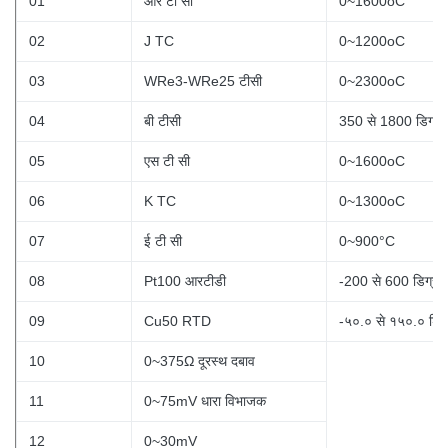
01
आर टी सी
0~1600oC
02
J TC
0~1200oC
03
WRe3-WRe25 टीसी
0~2300oC
04
बी टीसी
350 से 1800 डिग्री 
05
एस टी सी
0~1600oC
06
K TC
0~1300oC
07
ई टी सी
0~900°C
08
Pt100 आरटीडी
-200 से 600 डिग्री 
09
Cu50 RTD
-५०.० से १५०.० डिग्
10
0~375Ω दूरस्थ दबाव
11
0~75mV धारा विभाजक
12
0~30mV