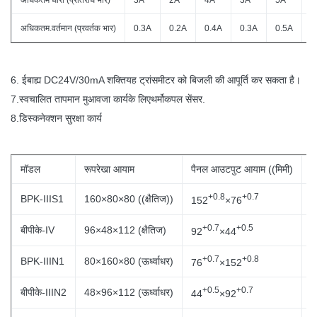
अधिकतम धारा (प्रतिरोध भार)
3A
2A
4A
3A
5A
4
अधिकतम.वर्तमान (प्रवर्तक भार)
0.3A
0.2A
0.4A
0.3A
0.5A
0
6. ई
बाह्य DC24V/30mA शक्ति
यह ट्रांसमीटर को बिजली की आपूर्ति कर सकता है।
7.
स्वचालित तापमान मुआवजा कार्य
के लिए
थर्मोकपल सेंसर
.
8.
डिस्कनेक्शन सुरक्षा कार्य
मॉडल
रूपरेखा आयाम
पैनल आउटपुट आयाम ((मिमी)
न
+0.8
+0.7
BPK-IIIS1
160×80×80 ((क्षैतिज))
152
×76
+0.7
+0.5
बीपीके-IV
96×48×112 (क्षैतिज)
92
×44
+0.7
+0.8
BPK-IIIN1
80×160×80 (ऊर्ध्वाधर)
76
×152
+0.5
+0.7
बीपीके-IIIN2
48×96×112 (ऊर्ध्वाधर)
44
×92