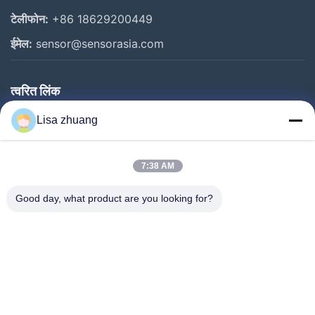
टेलीफोन:
+86 18629200449
ईमेल:
sensor@sensorasia.com
त्वरित लिंक
घर
Lisa zhuang
उत्पादों
7:38 AM
वीआर शो
हमारे बारे में
Good day, what product are you looking for?
कारखाना भ्रमण
गुणवत्ता नियंत्रण
संपर्क करें
एक उद्धरण का अनुरोध करें