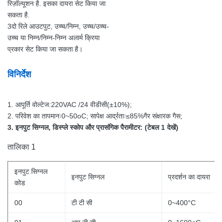
रिज़ॉल्यूशन है. इसका दायरा सेट किया जा
सकता है.
3दो रिले आउटपुट, उच्च/निम्न, उच्च/उच्च-
उच्च या निम्न/निम्न-निम्न अलार्म क्रिया
प्रकार सेट किया जा सकता है।
विनिर्देश
1. आपूर्ति वोल्टेज:220VAC /
24 वीडीसी
(±
10
%);
2. परिवेश का तापमानः0~50oC; सापेक्ष आर्द्रताः≤85%गैर संक्षारक गैस;
3. इनपुट सिग्नल, डिस्प्ले स्कोप और प्रासंगिक पैरामीटर: (टेबल 1 देखें)
तालिका 1
इनपुट सिग्नल
इनपुट सिग्नल
प्रदर्शन का दायरा
कोड
00
टी टी सी
0~400°C