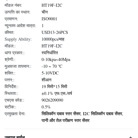
मॉडल नंबर:
HT19F-I2C
उत्पत्ति का स्थान:
चीन
प्रमाणन:
ISO9001
न्यूनतम आदेश मात्रा:
1
कीमत:
USD13-26PCS
Supply Ability:
10000pcs/माह
मॉडल::
HT19F-I2C
धागा प्रकार::
स्वनिर्धारित
श्रेणी::
0-10kpa~40Mpa
मुआवजा तापमान::
-10 ~ 70 ℃
शक्ति::
5-10VDC
पत्तन::
शीआन
विनिर्देश::
19 मिमी*15 मिमी
स्थिरता::
±0.1% एफ.एस./वर्ष
एचएस कोड::
9026209090
सटीक::
0.5%
सिलिकॉन दबाव स्तर सेंसर
I2C सिलिकॉन दबाव सेंसर
प्रमुखता देना:
,
,
पानी और तेल परीक्षण स्तर सेंसर
उत्पाद वर्णन