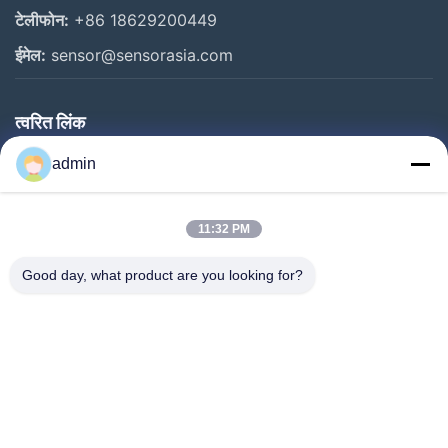
टेलीफोन:
+86 18629200449
ईमेल:
sensor@sensorasia.com
त्वरित लिंक
घर
admin
उत्पादों
11:32 PM
वीआर शो
हमारे बारे में
Good day, what product are you looking for?
कारखाना भ्रमण
गुणवत्ता नियंत्रण
संपर्क करें
एक उद्धरण का अनुरोध करें
समाचार