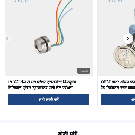
VIDEO
19 मिमी तेल से भरा प्रेशर ट्रांसमीटर डिफ्यूज्ड
OEM वाटर ऑयल फ्लश ड
सिलिकॉन प्रेशर ट्रांसमीटर पानी तेल परीक्षण
पेय डिजिटल स्तर दबाव
अभी संपर्क करें
अभ
बोली मांगें