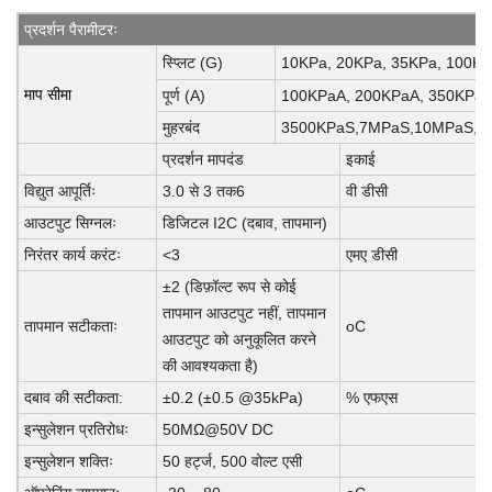
प्रदर्शन पैरामीटरः
स्प्लिट (G)
10KPa, 20KPa, 35KPa, 100KP
माप सीमा
पूर्ण (A)
100KPaA, 200KPaA, 350KPaA
मुहरबंद
3500KPaS,7MPaS,10MPaS,2
प्रदर्शन मापदंड
इकाई
विद्युत आपूर्तिः
3.0 से 3 तक6
वी डीसी
आउटपुट सिग्नलः
डिजिटल I2C (दबाव, तापमान)
निरंतर कार्य करंटः
<3
एमए डीसी
±2 (डिफ़ॉल्ट रूप से कोई
तापमान आउटपुट नहीं, तापमान
तापमान सटीकताः
oC
आउटपुट को अनुकूलित करने
की आवश्यकता है)
दबाव की सटीकता:
±0.2 (±0.5 @35kPa)
% एफएस
इन्सुलेशन प्रतिरोधः
50MΩ@50V DC
इन्सुलेशन शक्तिः
50 हर्ट्ज, 500 वोल्ट एसी