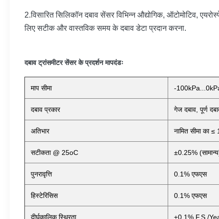
2.
विसारित सिलिकॉन दबाव सेंसर विभिन्न औद्योगिक, ऑटोमोटिव, एयरोस्पे
लिए सटीक और वास्तविक समय के दबाव डेटा प्रदान करना.
दबाव ट्रांसमीटर सेंसर के प्रदर्शन मापदंडः
माप सीमा
-100kPa...0kP
दबाव प्रकार
गेज दबाव, पूर्ण द
अतिभार
नामित सीमा का ≤ 
सटीकता @ 25oC
±0.25% (सामान्
पुनरावृत्ति
0.1% एफएस
हिस्टेरिसिस
0.1% एफएस
दीर्घकालिक स्थिरता
±0.1% F.S./Yea