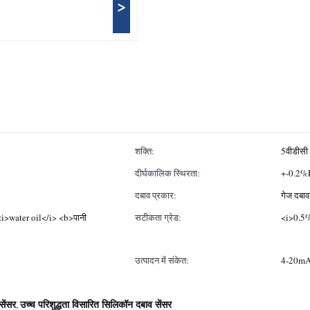
>
शक्ति:
5वीडीसी
दीर्घकालिक स्थिरता:
+-0.2%F
दबाव प्रकार:
गेज दबाव,
i>water oil</i> <b>पानी
सटीकता ग्रेड:
<i>0.5
उत्पादन में संकेत:
4-20mA
सेंसर
उच्च परिशुद्धता विसारित सिलिकॉन दबाव सेंसर
,