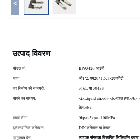
<
उत्पाद विवरण
मॉडल नं.:
BP93420-आईबी
धागा:
जी1/2, एम20*1.5, 1/2एनपीटी
घर निर्माण की सामग्री:
316L या 304SS
मापने का माध्यम:
<i>Liquid air.</i> <b>तरल हवा.</b> <
तेल</b>
दबाव सीमा:
0kpa~5kpa...100MPa
इलेक्ट्रॉनिक कनेक्शन:
DIN कनेक्टर या केबल
व्यापक संगतता विसारित सिलिकॉन दबाव 
प्रमुखता देना