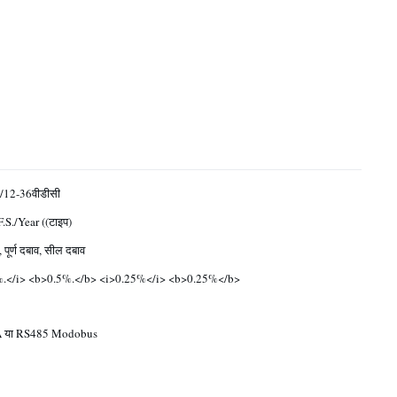
 /12-36वीडीसी
.S./Year ((टाइप)
 पूर्ण दबाव, सील दबाव
%.</i> <b>0.5%.</b> <i>0.25%</i> <b>0.25%</b>
 या RS485 Modobus