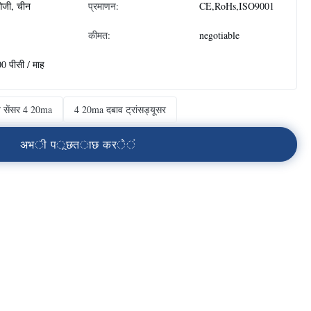
जी, चीन
प्रमाणन:
CE,RoHs,ISO9001
कीमत:
negotiable
0 पीसी / माह
व सेंसर 4 20ma
4 20ma दबाव ट्रांसड्यूसर
अ
भ
ी
प
ू
छ
त
ा
छ
क
र
े
ं