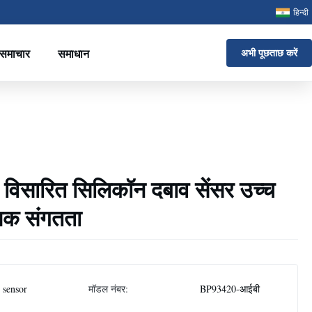
हिन्दी
समाचार
समाधान
अभी पूछताछ करें
विसारित सिलिकॉन दबाव सेंसर उच्च
ापक संगतता
 sensor
मॉडल नंबर:
BP93420-आईबी