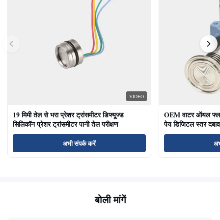
VIDEO
19 मिमी तेल से भरा प्रेशर ट्रांसमीटर डिफ्यूज्ड
OEM वाटर ऑयल फ्लश ड
सिलिकॉन प्रेशर ट्रांसमीटर पानी तेल परीक्षण
पेय डिजिटल स्तर दबाव
अभी संपर्क करें
अभ
बोली मांगें