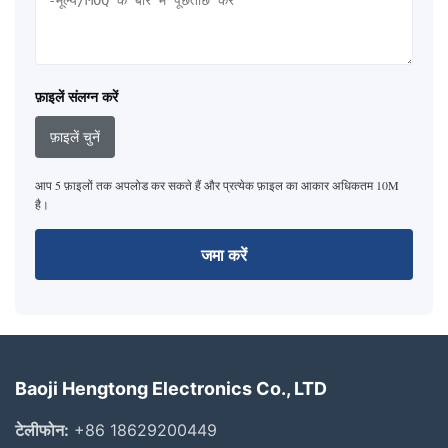
फ़ाइलें संलग्न करें
फ़ाइलें चुनें
आप 5 फ़ाइलों तक अपलोड कर सकते हैं और प्रत्येक फ़ाइल का आकार अधिकतम 10M
है।
जमा करें
Baoji Hengtong Electronics Co., LTD
टेलीफोन:
+86 18629200449