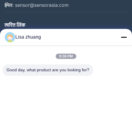
ईमेल:
sensor@sensorasia.com
त्वरित लिंक
घर
Lisa zhuang
उत्पादों
9:38 PM
वीआर शो
हमारे बारे में
Good day, what product are you looking for?
कारखाना भ्रमण
गुणवत्ता नियंत्रण
संपर्क करें
एक उद्धरण का अनुरोध करें
समाचार