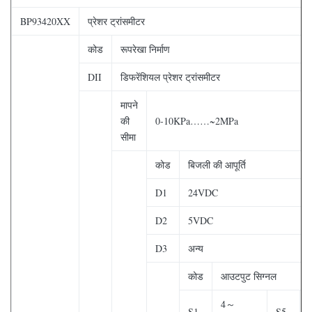
BP93420XX
प्रेशर ट्रांसमीटर
कोड
रूपरेखा निर्माण
DII
डिफरेंशियल प्रेशर ट्रांसमीटर
मापने
की
0-10KPa……~2MPa
सीमा
कोड
बिजली की आपूर्ति
D1
24VDC
D2
5VDC
D3
अन्य
कोड
आउटपुट सिग्नल
4～
S1
S5