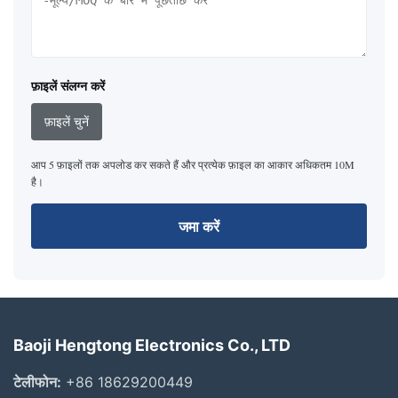
फ़ाइलें संलग्न करें
फ़ाइलें चुनें
आप 5 फ़ाइलों तक अपलोड कर सकते हैं और प्रत्येक फ़ाइल का आकार अधिकतम 10M
है।
जमा करें
Baoji Hengtong Electronics Co., LTD
टेलीफोन:
+86 18629200449