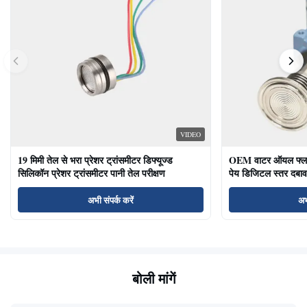
VIDEO
19 मिमी तेल से भरा प्रेशर ट्रांसमीटर डिफ्यूज्ड
OEM वाटर ऑयल फ्लश ड
सिलिकॉन प्रेशर ट्रांसमीटर पानी तेल परीक्षण
पेय डिजिटल स्तर दबाव
अभी संपर्क करें
अभ
बोली मांगें