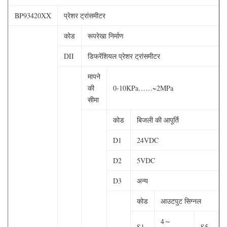
BP93420XX
प्रेशर ट्रांसमीटर
कोड
रूपरेखा निर्माण
DII
डिफरेंशियल प्रेशर ट्रांसमीटर
मापने
की
0-10KPa……~2MPa
सीमा
कोड
बिजली की आपूर्ति
D1
24VDC
D2
5VDC
D3
अन्य
कोड
आउटपुट सिग्नल
4～
S1
S5