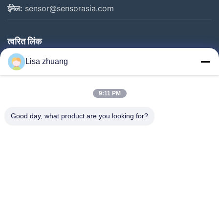
ईमेल:
sensor@sensorasia.com
त्वरित लिंक
घर
Lisa zhuang
उत्पादों
9:11 PM
वीआर शो
हमारे बारे में
Good day, what product are you looking for?
कारखाना भ्रमण
गुणवत्ता नियंत्रण
संपर्क करें
एक उद्धरण का अनुरोध करें
समाचार