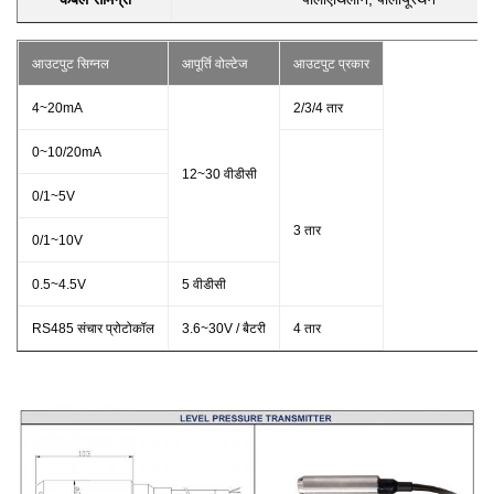
आउटपुट सिग्नल
आपूर्ति वोल्टेज
आउटपुट प्रकार
4
~20mA
2/3/4 तार
0
~10/20mA
12
~30 वीडीसी
0/1
~5V
3 तार
0/1
~10V
0.5
~4.5V
5 वीडीसी
RS485 संचार प्रोटोकॉल
3.6
~30V / बैटरी
4 तार