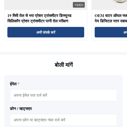
VIDEO
19 मिमी तेल से भरा प्रेशर ट्रांसमीटर डिफ्यूज्ड
OEM वाटर ऑयल फ्लश ड
सिलिकॉन प्रेशर ट्रांसमीटर पानी तेल परीक्षण
पेय डिजिटल स्तर दबाव
अभी संपर्क करें
अभ
बोली मांगें
ईमेल
*
फ़ोन / व्हाट्सएप