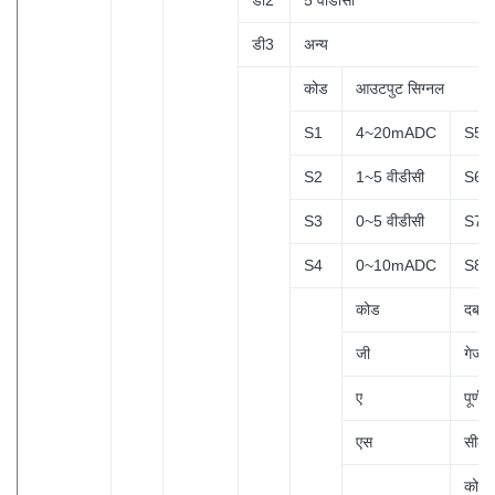
डी2
5 वीडीसी
डी3
अन्य
कोड
आउटपुट सिग्नल
S1
4~20mADC
S5
S2
1~5 वीडीसी
S6
S3
0~5 वीडीसी
S7
S4
0~10mADC
S8
कोड
दबाव 
जी
गेज 
ए
पूर्ण 
एस
सीलबं
कोड