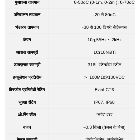
मुआवजा तापमान
0-50oC (0-1m. 0-2m ); 0-70oC
परिचालन तापमान
-20 से 80oC
भंडारण तापमान
-30 से 100 डिग्री सेल्सियस
कंपन
10g,55Hz ~ 2kHz
आवास सामग्री
1Cr18Ni9Ti
डायफ्राम सामग्री
316L स्टेनलेस स्टील
इन्सुलेशन प्रतिरोध
>=100MΩ@100VDC
विस्फोट प्रतिरोधी रेटिंग
ExiaIICT6
सुरक्षा रेटिंग
IP67, IP68
ओ-रिंग सील
फ्लोरो रबर
वजन
~0.3 किलो (केबल के बिना)
केबल सामग्री
पॉलीएथिलीन, पॉलीयूरेथेन