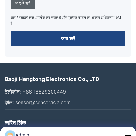
फ़ाइलें चुनें
आप 5 फ़ाइलों तक अपलोड कर सकते हैं और प्रत्येक फ़ाइल का आकार अधिकतम 10M
है।
जमा करें
Baoji Hengtong Electronics Co., LTD
टेलीफोन:
+86 18629200449
ईमेल:
sensor@sensorasia.com
त्वरित लिंक
घर
admin