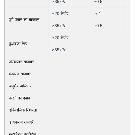
≥35kPa
±0.5
≤20 केपीए
± 1
पूर्ण पैमाने का तापमान
≥35kPa
±0.5
≤20 केपीए
मुआवजा टेम्प.
≥35kPa
परिचालन तापमान
भंडारण तापमान
अनुमेय अधिभार
3
फटने का दबाव
दीर्घकालिक स्थिरता
डायफ्राम सामग्री
इन्सुलेशन प्रतिरोध