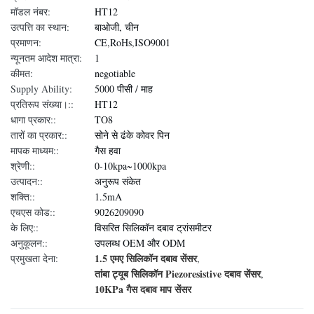
मॉडल नंबर:
HT12
उत्पत्ति का स्थान:
बाओजी, चीन
प्रमाणन:
CE,RoHs,ISO9001
न्यूनतम आदेश मात्रा:
1
कीमत:
negotiable
Supply Ability:
5000 पीसी / माह
प्रतिरूप संख्या।::
HT12
धागा प्रकार::
TO8
तारों का प्रकार::
सोने से ढंके कोवर पिन
मापक माध्यम::
गैस हवा
श्रेणी::
0-10kpa~1000kpa
उत्पादन::
अनुरूप संकेत
शक्ति::
1.5mA
एचएस कोड::
9026209090
के लिए::
विसरित सिलिकॉन दबाव ट्रांसमीटर
अनुकूलन::
उपलब्ध OEM और ODM
1.5 एमए सिलिकॉन दबाव सेंसर
प्रमुखता देना:
,
तांबा ट्यूब सिलिकॉन Piezoresistive दबाव सेंसर
,
10KPa गैस दबाव माप सेंसर