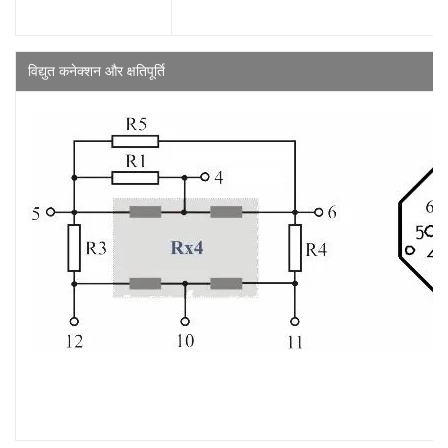
विद्युत कनेक्शन और क्षतिपूर्ति