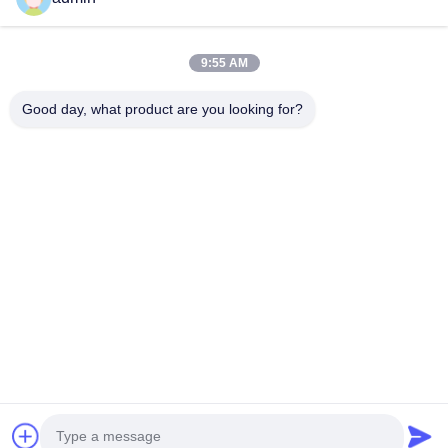
उत्पादों
9:55 AM
वीआर शो
हमारे बारे में
Good day, what product are you looking for?
कारखाना भ्रमण
गुणवत्ता नियंत्रण
संपर्क करें
एक उद्धरण का अनुरोध करें
समाचार
Follow Us
©2023- Baoji Hengtong Electronics Co., LTD. सभी अधिकार सुरक्षित