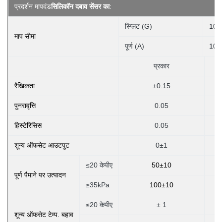
प्रदर्शन मापदंड
सिलिकॉन दबाव सेंसर का
:
स्प्लिट (G)
10K
माप सीमा
पूर्ण (A)
100
प्रकार
रैखिकता
±0.15
पुनरावृत्ति
0.05
हिस्टेरिसिस
0.05
शून्य ऑफसेट आउटपुट
0±1
≤20 केपीए
50±10
पूर्ण पैमाने पर उत्पादन
≥35kPa
100±10
≤20 केपीए
± 1
शून्य ऑफसेट टेम्प. बहाव