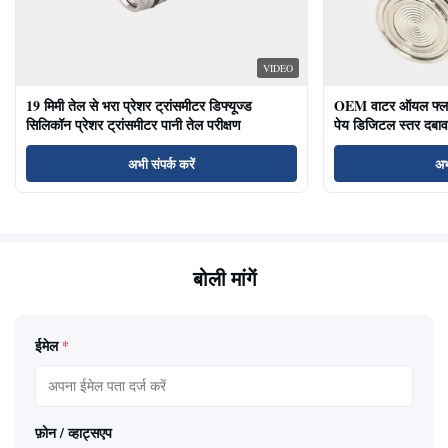
VIDEO
19 मिमी तेल से भरा प्रेशर ट्रांसमीटर डिफ्यूज्ड
OEM वाटर ऑयल फ्लश ड
सिलिकॉन प्रेशर ट्रांसमीटर पानी तेल परीक्षण
पेय डिजिटल स्तर दबाव
अभी संपर्क करें
अभ
बोली मांगें
ईमेल
*
फ़ोन / व्हाट्सएप