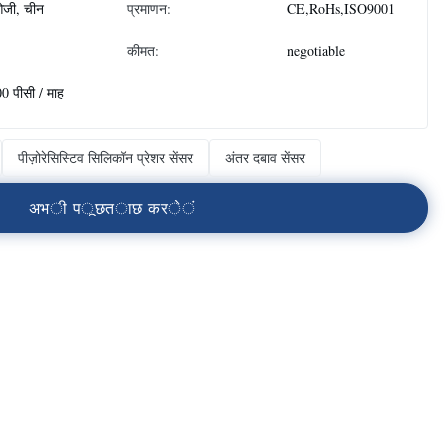
जी, चीन
प्रमाणन:
CE,RoHs,ISO9001
कीमत:
negotiable
0 पीसी / माह
पीज़ोरेसिस्टिव सिलिकॉन प्रेशर सेंसर
अंतर दबाव सेंसर
अ
भ
ी
प
ू
छ
त
ा
छ
क
र
े
ं