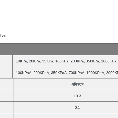
े तार
10KPa, 20KPa, 35KPa, 100KPa, 200KPa, 350KPa, 1000KPa
100KPaA, 200KPaA, 350KPaA, 700KPaA, 1000KPaA, 2000K
अधिकतम
±0.3
0.1