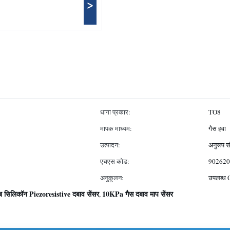
>
धागा प्रकार:
TO8
मापक माध्यम:
गैस हवा
उत्पादन:
अनुरूप स
एचएस कोड:
902620
अनुकूलन:
उपलब्
यूब सिलिकॉन Piezoresistive दबाव सेंसर
10KPa गैस दबाव माप सेंसर
,