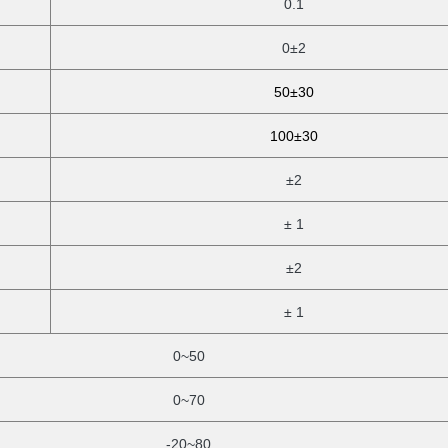
0.1
0±2
50±30
100±30
±2
± 1
±2
± 1
0~50
0~70
-20~80