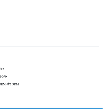
ंकेत
9090
ध OEM और ODM