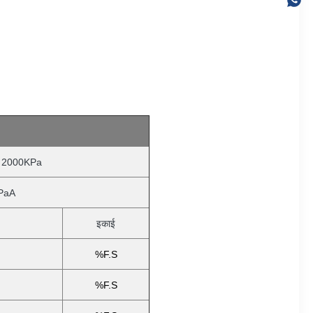
, 2000KPa
PaA
इकाई
%F.S
%F.S