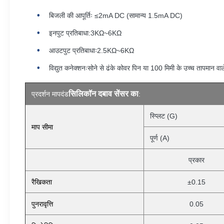
बिजली की आपूर्तिः ≤2mA DC (सामान्य 1.5mA DC)
इनपुट प्रतिबाधा:3KΩ~6KΩ
आउटपुट प्रतिबाधाः2.5KΩ~6KΩ
विद्युत कनेक्शनःसोने से ढंके कोवर पिन या 100 मिमी के उच्च तापमान वाल
सिलिकॉन दबाव सेंसर का
प्रदर्शन मापदंड
:
स्प्लिट (G)
माप सीमा
पूर्ण (A)
प्रकार
रैखिकता
±0.15
पुनरावृत्ति
0.05