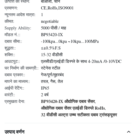
उत्पत्ति का स्थान:
बाओजी, चीन
प्रमाणन:
CE,RoHs,ISO9001
न्यूनतम आदेश मात्रा:
1
कीमत:
negotiable
Supply Ability:
5000 पीसी / माह
मॉडल नं.::
BP93420-IX
दबाव सीमा::
-100kpa...0kpa ~10kpa...100MPa
शुद्धता::
≤±0.5%F.S
शक्ति::
15-32 वीडीसी
आउटपुट::
एलसीडी/एलईडी डिस्प्ले के साथ 4-20mA /0-10VDC
घर निर्माण की सामग्री::
स्टेनेस स्टील
दबाव प्रकार::
गेज/पूर्ण/मुहरबंद
मापने का माध्यम::
तरल, गैस, तेल
आईपी रेटिंग::
IP65
वारंटी::
2 वर्ष
BP93420-IX औद्योगिक दबाव सेंसर
प्रमुखता देना:
,
औद्योगिक दबाव सेंसर एलईडी डिस्प्ले RoHs
,
32 वीडीसी अल्ट्रा उच्च सटीकता दबाव ट्रांसड्यूसर
उत्पाद वर्णन