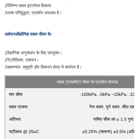
2विभिन्न दबाव इंटरफेस विकल्प
3उच्च परिशुद्धता, प्रदर्शन उपलब्ध है।
आवेदन
औद्योगिक दबाव सेंसर के
:
1वैज्ञानिक अनुसंधान के लिए उपयुक्त।
2पेट्रोलियम, रसायन।
3सामान्यतः समुद्री और विमानन क्षेत्र में कार्यरत है।
दबाव ट्रांसमीटर सेंसर के प्रदर्शन मापदंड
माप सीमा
-100kPa...0kPa ~10kPa...10
दबाव प्रकार
गेज दबाव, पूर्ण दबाव, सील दबाव
अतिभार
नामित सीमा का ≤ 1.5 गुना
सटीकता @ 25oC
±0.25% (सामान्य) ±0.5% (अधिक