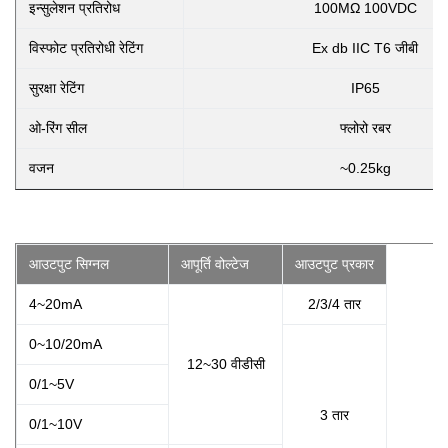
इन्सुलेशन प्रतिरोध
100MΩ 100VDC
विस्फोट प्रतिरोधी रेटिंग
Ex db IIC T6 जीबी
सुरक्षा रेटिंग
IP65
ओ-रिंग सील
फ्लोरो रबर
वजन
~0.25kg
आउटपुट सिग्नल
आपूर्ति वोल्टेज
आउटपुट प्रकार
4~20mA
2/3/4 तार
0~10/20mA
12~30 वीडीसी
0/1~5V
3 तार
0/1~10V