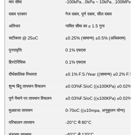
माप सीमा
-100kPa...0kPa ~ 10kPa...100MPa
दबाव प्रकार
गेज दबाव, पूर्ण दबाव, सील दबाव
अतिभार
नामित सीमा का ≤ 1.5 गुना
सटीकता @ 25oC
±0.25% (सामान्य) ±0.5% (अधिकतम)
पुनरावृत्ति
0.1% एफएस
हिस्टेरिसिस
0.1% एफएस
दीर्घकालिक स्थिरता
±0.1% F.S./Year ((सामान्य) ±0.2% F.S.
शून्य बिंदु तापमान विचलन
±0.03%F.S/oC ((≤100KPa) ±0.02%F.
पूर्ण पैमाने पर तापमान विचलन
±0.03%F.S/oC ((≤100KPa) ±0.02%F.
मुआवजा तापमान
0-70oC ((≤10mpa, अनुकूलन योग्य)
परिचालन तापमान
-20°C से 80°C
भंडारण तापमान
-40°C से 120°C