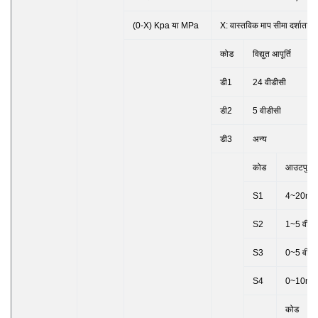
(0-X) Kpa या MPa
X: वास्तविक माप सीमा दर्शाता है
कोड
विद्युत आपूर्ति
डी1
24 वीडीसी
डी2
5 वीडीसी
डी3
अन्य
कोड
आउटपुट स
S1
4~20m
S2
1~5 वीडी
S3
0~5 वीडी
S4
0~10m
कोड