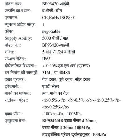
मॉडल नंबर:
BP93420-आईबी
उत्पत्ति का स्थान:
बाओजी, चीन
प्रमाणन:
CE,RoHs,ISO9001
न्यूनतम आदेश मात्रा:
1
कीमत:
negotiable
Supply Ability:
5000 पीसी / माह
मॉडल नं.::
BP93420-आईबी
शक्ति::
5 वीडीसी /24 वीडीसी
संरक्षण रेटिंग::
IP65
दीर्घकालिक स्थिरता::
+-0.15%एफ.एस./वर्ष (प्रकार)
घर निर्माण की सामग्री::
316L. या 304SS
दबाव प्रकार::
गेज दबाव, पूर्ण दबाव, सील दबाव
ट्रेडमार्क::
एचटी सेंसर
मापने का माध्यम::
हवा. पानी का तेल
सटीकता ग्रेड::
<i>0.5%.</i> <b>0.5%.</b> <i>0.25%</i>
<b>0.25%</b>
दबाव सीमा::
-100kpa~0a...100MPa
BP93420IB दबाव सेंसर 4 20ma
प्रमुखता देना:
,
दबाव सेंसर 4 20ma 100MPa
,
हाइड्रोलिक प्रेशर ट्रांसड्यूसर -100kPa