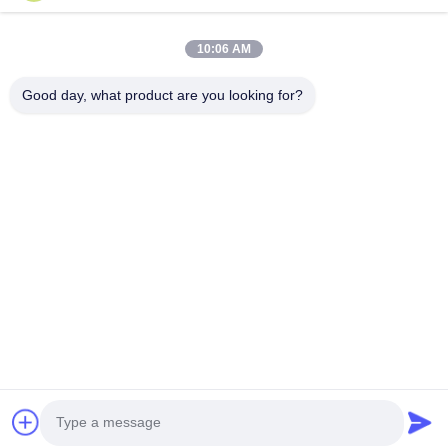
उत्पादों
10:06 AM
वीआर शो
हमारे बारे में
Good day, what product are you looking for?
कारखाना भ्रमण
गुणवत्ता नियंत्रण
संपर्क करें
एक उद्धरण का अनुरोध करें
समाचार
Follow Us
©2023- Baoji Hengtong Electronics Co., LTD. सभी अधिकार सुरक्षित