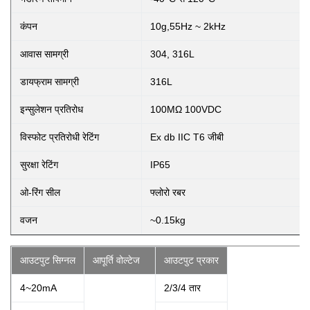
कंपन
10g,55Hz ~ 2kHz
आवास सामग्री
304, 316L
डायफ्राम सामग्री
316L
इन्सुलेशन प्रतिरोध
100MΩ 100VDC
विस्फोट प्रतिरोधी रेटिंग
Ex db IIC T6 जीबी
सुरक्षा रेटिंग
IP65
ओ-रिंग सील
फ्लोरो रबर
वजन
~0.15kg
आउटपुट सिग्नल
आपूर्ति वोल्टेज
आउटपुट प्रकार
4~20mA
2/3/4 तार