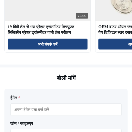
VIDEO
19 मिमी तेल से भरा प्रेशर ट्रांसमीटर डिफ्यूज्ड
OEM वाटर ऑयल फ्लश ड
सिलिकॉन प्रेशर ट्रांसमीटर पानी तेल परीक्षण
पेय डिजिटल स्तर दबाव
अभी संपर्क करें
अभ
बोली मांगें
ईमेल
*
फ़ोन / व्हाट्सएप