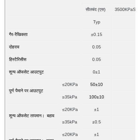
सीलबंद (एस)
3500KPaS,
Typ
गैर-रैखिकता
±0.15
दोहराव
0.05
हिस्टैरिसीस
0.05
शून्य ऑफसेट आउटपुट
0±1
≤20KPa
50±10
पूर्ण पैमाने पर आउटपुट
≥35kPa
100±10
≤20KPa
±1
शून्य ऑफसेट तापमान। बहाव
≥35kPa
±0.5
≤20KPa
±1