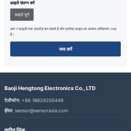
फ़ाइलें संलग्न करें
फ़ाइलें चुनें
आप 5 फ़ाइलों तक अपलोड कर सकते हैं और प्रत्येक फ़ाइल का आकार अधिकतम 10M
है।
जमा करें
Baoji Hengtong Electronics Co., LTD
टेलीफोन:
+86 18629200449
ईमेल:
sensor@sensorasia.com
त्वरित लिंक