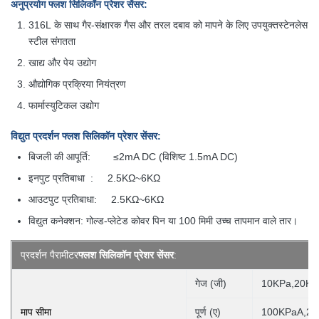
अनुप्रयोग
फ्लश सिलिकॉन प्रेशर सेंसर
:
316L के साथ गैर-संक्षारक गैस और तरल दबाव को मापने के लिए उपयुक्त
स्टेनलेस
स्टील संगतता
खाद्य और पेय उद्योग
औद्योगिक प्रक्रिया नियंत्रण
फार्मास्युटिकल उद्योग
विद्युत प्रदर्शन
फ्लश सिलिकॉन प्रेशर सेंसर
:
बिजली की आपूर्ति: ≤2mA DC (विशिष्ट 1.5mA DC)
इनपुट प्रतिबाधा : 2.5KΩ~6KΩ
आउटपुट प्रतिबाधा: 2.5KΩ~6KΩ
विद्युत कनेक्शन: गोल्ड-प्लेटेड कोवर पिन या 100 मिमी उच्च तापमान वाले तार।
प्रदर्शन पैरामीटर
फ्लश सिलिकॉन प्रेशर सेंसर
:
गेज (जी)
10KPa,20KP
माप सीमा
पूर्ण (ए)
100KPaA,20