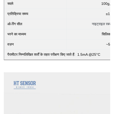
सदमे
100g,1
प्रतिक्रिया समय
≤1m
ओ-रिंग सील
नाइट्राइल रबर या
भरने का माध्यम
सिलिकॉन 
वज़न
~55
पैरामीटर निम्नलिखित शर्तों के तहत परीक्षण किए जाते हैं: 1.5mA @25°C