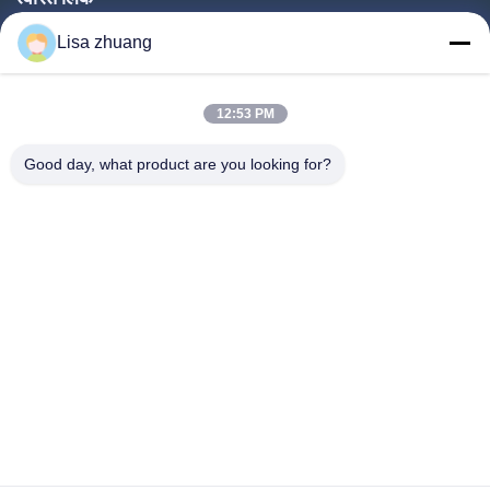
घर
Lisa zhuang
उत्पादों
12:53 PM
वीआर शो
हमारे बारे में
Good day, what product are you looking for?
कारखाना भ्रमण
गुणवत्ता नियंत्रण
संपर्क करें
एक उद्धरण का अनुरोध करें
समाचार
Follow Us