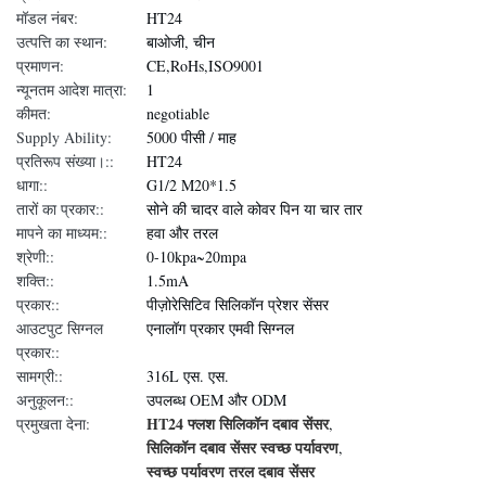
मॉडल नंबर:
HT24
उत्पत्ति का स्थान:
बाओजी, चीन
प्रमाणन:
CE,RoHs,ISO9001
न्यूनतम आदेश मात्रा:
1
कीमत:
negotiable
Supply Ability:
5000 पीसी / माह
प्रतिरूप संख्या।::
HT24
धागा::
G1/2 M20*1.5
तारों का प्रकार::
सोने की चादर वाले कोवर पिन या चार तार
मापने का माध्यम::
हवा और तरल
श्रेणी::
0-10kpa~20mpa
शक्ति::
1.5mA
प्रकार::
पीज़ोरेसिटिव सिलिकॉन प्रेशर सेंसर
आउटपुट सिग्नल
एनालॉग प्रकार एमवी सिग्नल
प्रकार::
सामग्री::
316L एस. एस.
अनुकूलन::
उपलब्ध OEM और ODM
HT24 फ्लश सिलिकॉन दबाव सेंसर
प्रमुखता देना:
,
सिलिकॉन दबाव सेंसर स्वच्छ पर्यावरण
,
स्वच्छ पर्यावरण तरल दबाव सेंसर