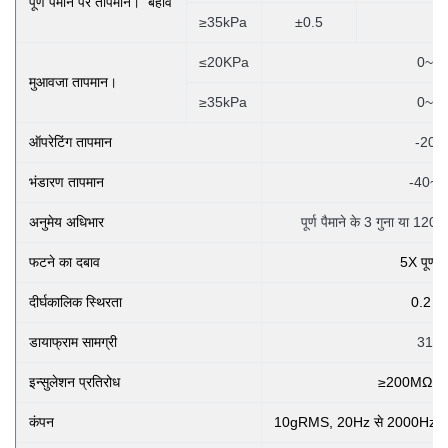
पूर्ण पैमाने पर तापमान। बहाव
≥35kPa
±0.5
≤20KPa
0~5
मुआवजा तापमान।
≥35kPa
0~7
ऑपरेटिंग तापमान
-20~
भंडारण तापमान
-40~1
अनुमेय अधिभार
पूर्ण पैमाने के 3 गुना या 12
फटने का दबाव
5X पूर्ण प
दीर्घकालिक स्थिरता
0.2 
डायाफ्राम सामग्री
316
इन्सुलेशन प्रतिरोध
≥200MΩ 1
कंपन
10gRMS, 20Hz से 2000Hz की स्थ